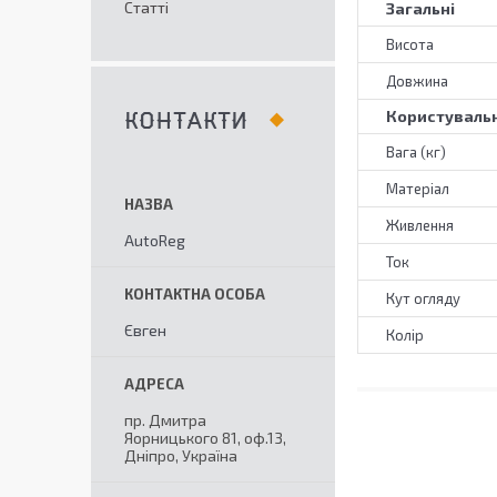
Статті
Загальні
Висота
Довжина
Користувальн
КОНТАКТИ
Вага (кг)
Матеріал
Живлення
AutoReg
Ток
Кут огляду
Євген
Колір
пр. Дмитра
Яорницького 81, оф.13,
Дніпро, Україна