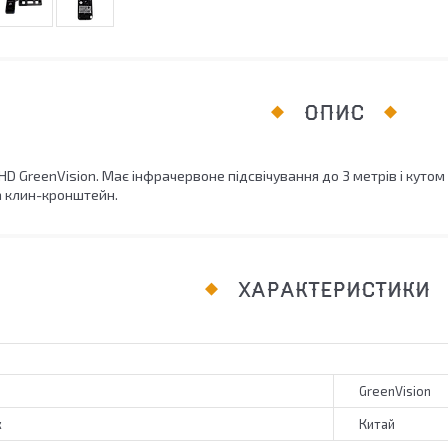
ОПИС
D GreenVision. Має інфрачервоне підсвічування до 3 метрів і кутом 
а клин-кронштейн.
ХАРАКТЕРИСТИКИ
GreenVision
к
Китай