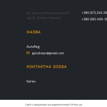
+380 (67) 245-5
пр. Дмитра Яорницького 81,
оф.13, Дніпро, Україна
+380 (66) 490-3
AutoReg
gpsdnepr@gmail.com
Євген
Сайт створений на маркетплейсі
Prom.ua