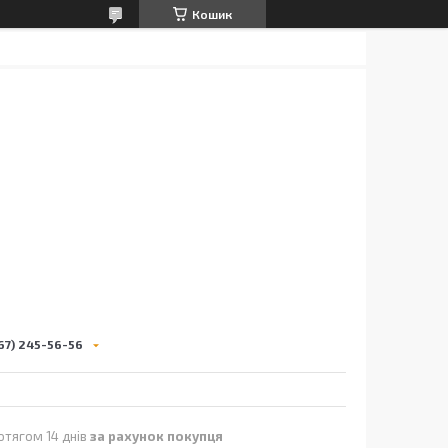
Кошик
67) 245-56-56
отягом 14 днів
за рахунок покупця