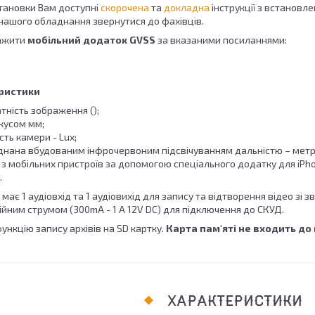
становки Вам доступні
скорочена
та
докладна
інструкції з встанов
нашого обладнання звернутися до фахівців.
ажити
мобільний додаток GVSS
за вказаними посиланнями:
еристики
тність зображення ();
кусом мм;
сть камери - Lux;
нана вбудованим інфрочервоним підсвічуванням дальністю – метр
з мобільних пристроїв за допомогою спеціального додатку для iPhon
.
ає 1 аудіовхід та 1 аудіовихід для запису та відтворення відео зі з
йним струмом (300mA - 1 А 12V DC) для підключення до СКУД.
нкцію запису архівів на SD картку.
Карта пам'яті не входить до 
ХАРАКТЕРИСТИКИ