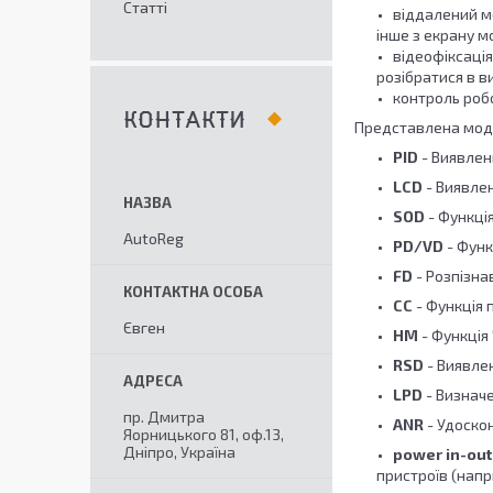
Статті
віддалений м
інше з екрану м
відеофіксаці
розібратися в в
контроль робо
КОНТАКТИ
Представлена мод
PID
- Виявлен
LCD
- Виявлен
SOD
- Функці
AutoReg
PD/VD
- Функ
FD
- Розпізна
CC
- Функція 
Євген
HM
- Функція
RSD
- Виявлен
LPD
- Визнач
пр. Дмитра
ANR
- Удоско
Яорницького 81, оф.13,
Дніпро, Україна
power in-out
пристроїв (напр