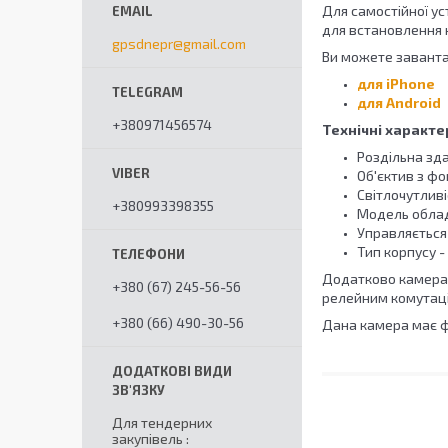
Для самостійної у
для встановлення 
gpsdnepr@gmail.com
Ви можете завант
для iPhone
для Android
+380971456574
Технічні характ
Роздільна зда
Об'єктив з фо
Світлочутливі
+380993398355
Модель облад
Управляється 
Тип корпусу - 
Додатково камера м
+380 (67) 245-56-56
релейним комутаці
+380 (66) 490-30-56
Дана камера має фу
Для тендерних
закупівель