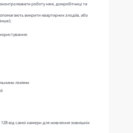
оконтролювати роботу няні, домробітниці та
опомагають викрити квартирних злодіїв, або
інше);
користування:
альними лініями
ей
 12В від самої камери для живлення зовнішніх