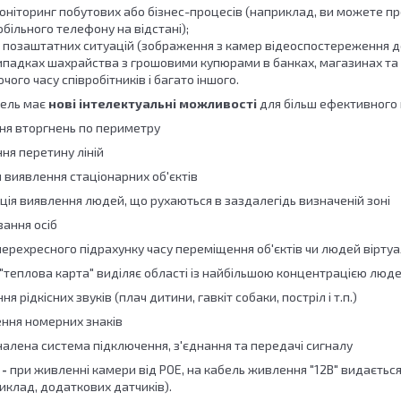
оніторинг побутових або бізнес-процесів (наприклад, ви можете пр
обільного телефону на відстані);
я позаштатних ситуацій (зображення з камер відеоспостереження д
ипадках шахрайства з грошовими купюрами в банках, магазинах та 
чого часу співробітників і багато іншого.
ель має
нові інтелектуальні можливості
для більш ефективного 
ня вторгнень по периметру
ня перетину ліній
я виявлення стаціонарних об'єктів
ція виявлення людей, що рухаються в заздалегідь визначеній зоні
вання осіб
перехресного підрахунку часу переміщення об'єктів чи людей вірту
 "теплова карта" виділяє області із найбільшою концентрацією люд
ня рідкісних звуків (плач дитини, гавкіт собаки, постріл і т.п.)
ення номерних знаків
налена система підключення, з'єднання та передачі сигналу
 -
при живленні камери від POE, на кабель живлення "12В" видається
иклад, додаткових датчиків).