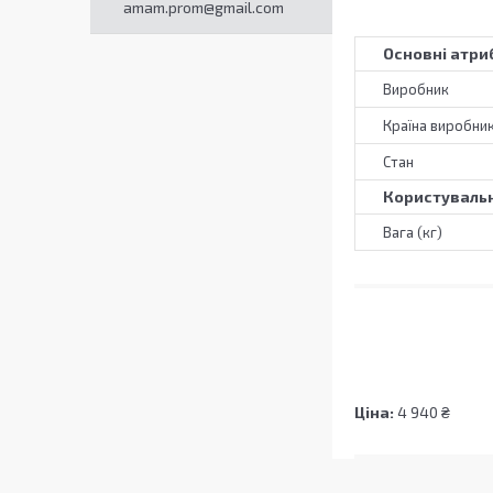
amam.prom@gmail.com
Основні атри
Виробник
Країна виробни
Стан
Користувальн
Вага (кг)
Ціна:
4 940 ₴