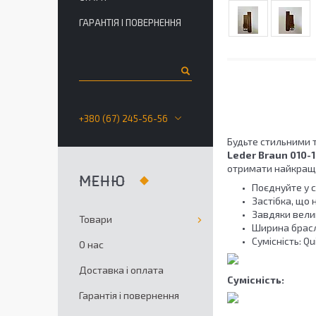
ГАРАНТІЯ І ПОВЕРНЕННЯ
+380 (67) 245-56-56
Будьте стильними
Leder Braun 010-
отримати найкращи
Поєднуйте у с
Застібка, що 
Завдяки велик
Товари
Ширина брасл
Сумісність: Qu
О нас
Доставка і оплата
Сумісність:
Гарантія і повернення