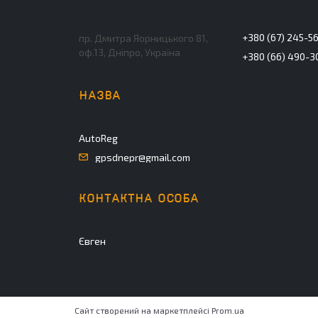
+380 (67) 245-5
пр. Дмитра Яорницького 81,
оф.13, Дніпро, Україна
+380 (66) 490-3
AutoReg
gpsdnepr@gmail.com
Євген
Сайт створений на маркетплейсі
Prom.ua