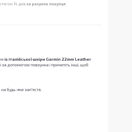
отягом 14 днів
за рахунок покупця
цем
із
італійської шкіри Garmin 22mm Leather
і за допомогою повзунка і причепіть інші, щоб
 на будь-яке зап'ястя.