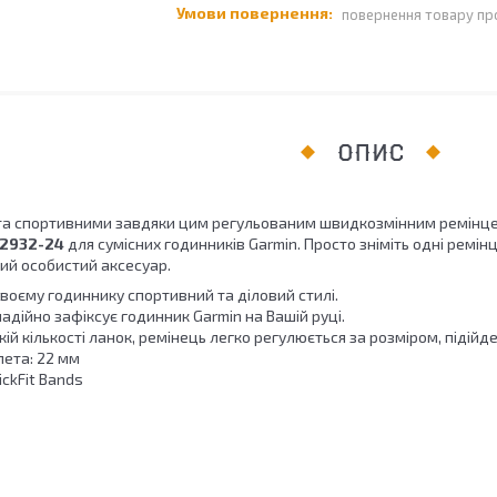
повернення товару пр
ОПИС
 та спортивними завдяки цим регульованим швидкозмінним ремін
12932-24
для сумісних годинників Garmin. Просто зніміть одні ремінц
й особистий аксесуар.
воєму годиннику спортивний та діловий стилі.
надійно зафіксує годинник Garmin на Вашій руці.
ій кількості ланок, ремінець легко регулюється за розміром, підійде
ета: 22 мм
ickFit Bands