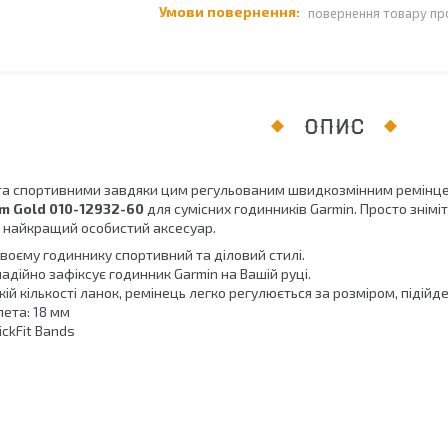
повернення товару пр
ОПИС
та спортивними завдяки цим регульованим швидкозмінним ремінце
am Gold 010-12932-60
для сумісних годинників Garmin. Просто знімі
и найкращий особистий аксесуар.
воєму годиннику спортивний та діловий стилі.
надійно зафіксує годинник Garmin на Вашій руці.
ій кількості ланок, ремінець легко регулюється за розміром, підійде
ета: 18 мм
ickFit Bands