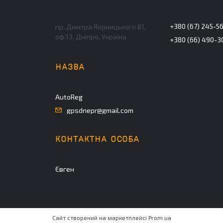
+380 (67) 245-5
пр. Дмитра Яорницького 81,
оф.13, Дніпро, Україна
+380 (66) 490-3
AutoReg
gpsdnepr@gmail.com
Євген
Сайт створений на маркетплейсі
Prom.ua