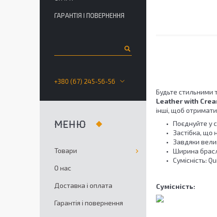
ГАРАНТІЯ І ПОВЕРНЕННЯ
+380 (67) 245-56-56
Будьте стильними 
Leather with Cre
інші, щоб отримат
Поєднуйте у с
Застібка, що 
Завдяки велик
Товари
Ширина брасл
Сумісність: Qu
О нас
Доставка і оплата
Сумісність:
Гарантія і повернення