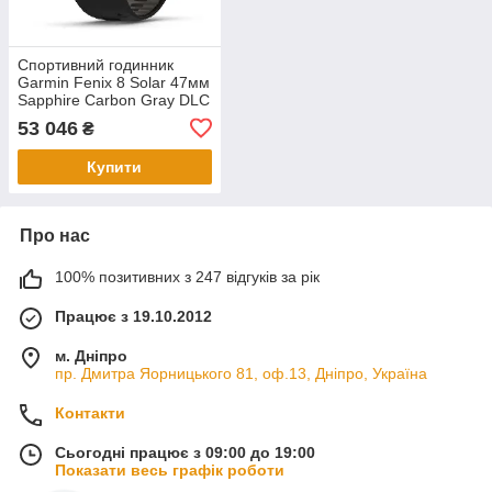
Спортивний годинник
Garmin Fenix 8 Solar 47мм
Sapphire Carbon Gray DLC
Titanium з чорним
53 046
₴
силіконовим ремінцем
010-02906-11
Купити
Про нас
100% позитивних з 247 відгуків за рік
Працює з 19.10.2012
м. Дніпро
пр. Дмитра Яорницького 81, оф.13, Дніпро, Україна
Контакти
Сьогодні працює з 09:00 до 19:00
Показати весь графік роботи