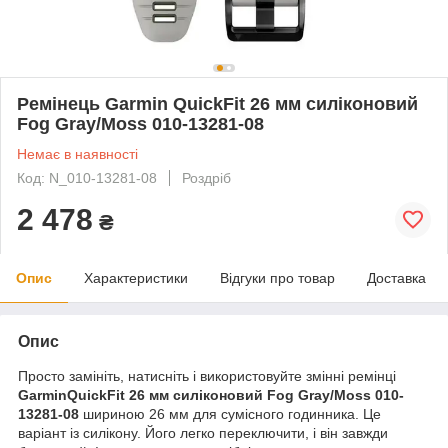
Ремінець Garmin QuickFit 26 мм силіконовий
Fog Gray/Moss 010-13281-08
Немає в наявності
Код: N_010-13281-08
Роздріб
2 478
₴
Опис
Характеристики
Відгуки про товар
Доставка
Опис
Просто замініть, натисніть і використовуйте змінні ремінці
Garmin
QuickFit 26 мм силіконовий Fog Gray/Moss 010-
13281-08
шириною 26 мм для сумісного годинника.
Це
варіант із силікону.
Його легко переключити, і він завжди