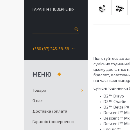
ГАРАНТІЯ І ПОВЕРНЕННЯ
+380 (67) 245-56-56
Підготуйтесь до з
сумісних годинникі
цьому достатньо на
браслет, еластични
під час пішої манд
Сумісні годинники 
Товари
D2™ Bravo
О нас
D2™ Charlie
D2™ Delta PX
Доставка і оплата
Descent™ Mk
Descent™ Mk
Гарантія і повернення
Descent™ Mk
Enduro™