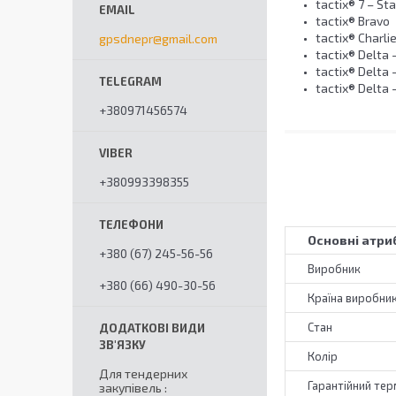
tactix® 7 – St
tactix® Bravo
tactix® Charli
gpsdnepr@gmail.com
tactix® Delta 
tactix® Delta -
tactix® Delta -
+380971456574
+380993398355
Основні атри
+380 (67) 245-56-56
Виробник
+380 (66) 490-30-56
Країна виробни
Стан
Колір
Для тендерних
Гарантійний тер
закупівель