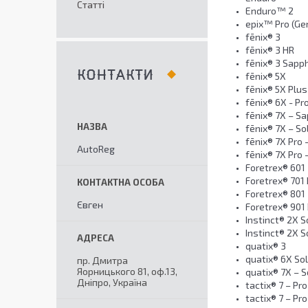
Статті
Enduro™ 2
epix™ Pro (Gen
fēnix® 3
fēnix® 3 HR
fēnix® 3 Sapph
КОНТАКТИ
fēnix® 5X
fēnix® 5X Plus
fēnix® 6X - Pr
fēnix® 7X – Sa
fēnix® 7X – So
fēnix® 7X Pro 
AutoReg
fēnix® 7X Pro 
Foretrex® 601
Foretrex® 701 B
Foretrex® 801
Євген
Foretrex® 901 B
Instinct® 2X S
Instinct® 2X So
quatix® 3
quatix® 6X Sol
пр. Дмитра
Яорницького 81, оф.13,
quatix® 7X – S
Дніпро, Україна
tactix® 7 – Pro
tactix® 7 – Pro