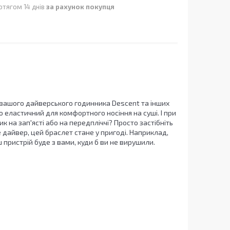
отягом 14 днів
за рахунок покупця
вашого дайверського годинника Descent та інших
о еластичний для комфортного носіння на суші. І при
 на зап'ясті або на передпліччі? Просто застібніть
 дайвер, цей браслет стане у пригоді. Наприклад,
ш пристрій буде з вами, куди б ви не вирушили.