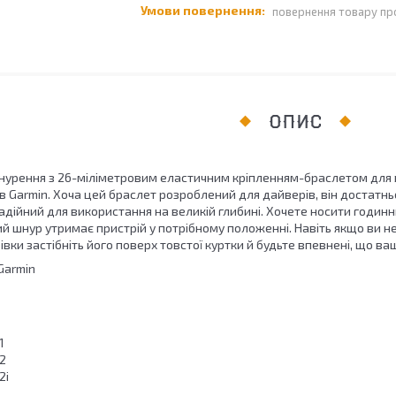
повернення товару пр
ОПИС
анурення з 26-міліметровим еластичним кріпленням-браслетом для 
в Garmin. Хоча цей браслет розроблений для дайверів, він достатнь
дійний для використання на великій глибині. Хочете носити годинник
й шнур утримає пристрій у потрібному положенні. Навіть якщо ви не
рівки застібніть його поверх товстої куртки й будьте впевнені, що ва
Garmin
1
2
2i