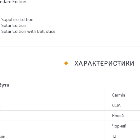
andard Edition
e
- Sapphire Edition
 Solar Edition
 Solar Edition with Ballistics
ХАРАКТЕРИСТИКИ
бути
Garmin
к
США
Новий
Чорний
мін
12