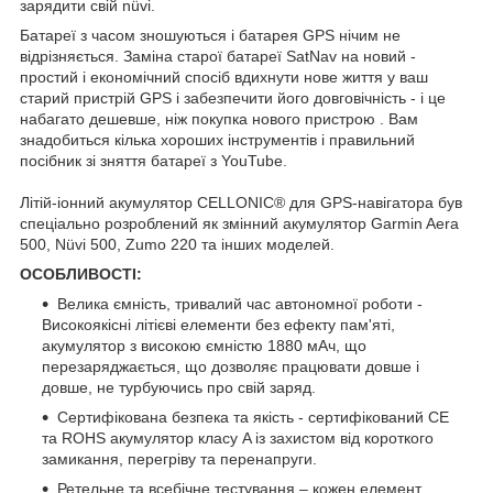
зарядити свій nüvi.
Батареї з часом зношуються і батарея GPS нічим не
відрізняється.
Заміна старої батареї SatNav на новий -
простий і економічний
спосіб
вдихнути
нове
життя у ваш
старий
пристрій
GPS
і забезпечити його
довговічність
- і це
набагато
дешевше, ніж покупка нового пристрою
.
Вам
знадобиться кілька хороших інструментів і правильний
посібник зі зняття батареї з YouTube.
Літій-іонний
акумулятор
CELLONIC® для
GPS-навігатора
був
спеціально розроблений
як змінний акумулятор Garmin Aera
500, Nüvi 500, Zumo 220 та інших моделей.
ОСОБЛИВОСТІ:
Велика ємність, тривалий час автономної роботи
-
Високоякісні літієві елементи без ефекту пам'яті,
акумулятор з високою ємністю 1880 мАч, що
перезаряджається, що дозволяє працювати довше і
довше, не турбуючись про свій заряд.
Сертифікована безпека та якість
- сертифікований CE
та ROHS акумулятор класу A із захистом від короткого
замикання, перегріву та перенапруги.
Ретельне та всебічне тестування
– кожен елемент