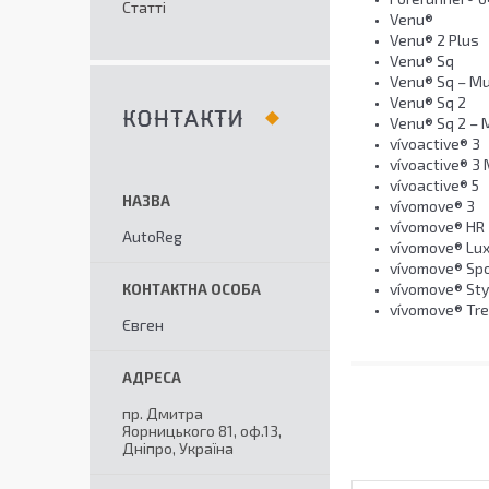
Статті
Venu®
Venu® 2 Plus
Venu® Sq
Venu® Sq – Mu
Venu® Sq 2
КОНТАКТИ
Venu® Sq 2 – M
vívoactive® 3
vívoactive® 3
vívoactive® 5
vívomove® 3
vívomove® HR
AutoReg
vívomove® Lu
vívomove® Spo
vívomove® Sty
vívomove® Tr
Євген
пр. Дмитра
Яорницького 81, оф.13,
Дніпро, Україна