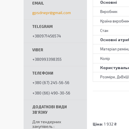
Основні
Виробник
gpsdnepr@gmail.com
Країна виробни
Стан
+380971456574
Основні атри
Матеріал ремін
Колір
+380993398355
Користувальн
Розміри, ДхВхШ
+380 (67) 245-56-56
+380 (66) 490-30-56
Для тендерних
Ціна:
1 932 ₴
закупівель