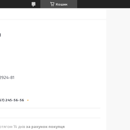
Кошик
О
2924-81
67) 245-56-56
отягом 14 днів
за рахунок покупця