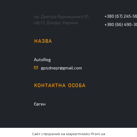
+380 (67) 245-5
пр. Дмитра Яорницького 81,
оф.13, Дніпро, Україна
+380 (66) 490-3
AutoReg
gpsdnepr@gmail.com
Євген
Сайт створений на маркетплейсі
Prom.ua