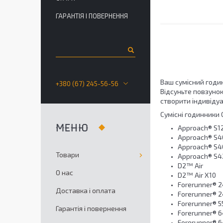
ГАРАНТІЯ І ПОВЕРНЕННЯ
Ваш сумісний годи
+380 (67) 245-56-56
Відсуньте повзунок
створити індивіду
Сумісні годинники 
Approach® S1
Approach® S4
Approach® S4
Товари
Approach® S4
D2™ Air
О нас
D2™ Air X10
Forerunner® 2
Доставка і оплата
Forerunner® 2
Forerunner® 5
Гарантія і повернення
Forerunner® 6
Forerunner® 6