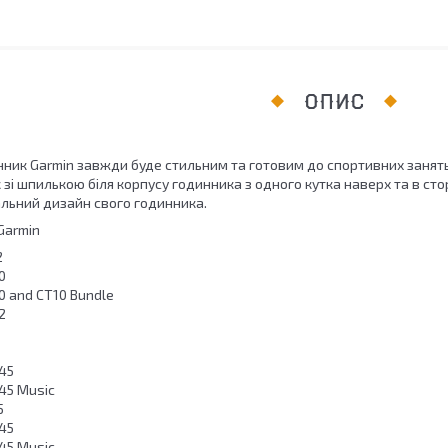
ОПИС
нник Garmin завжди буде стильним та готовим до спортивних заня
 зі шпилькою біля корпусу годинника з одного кутка наверх та в сто
альний дизайн свого годинника.
Garmin
2
0
0 and CT10 Bundle
2
45
45 Music
5
45
45 Music