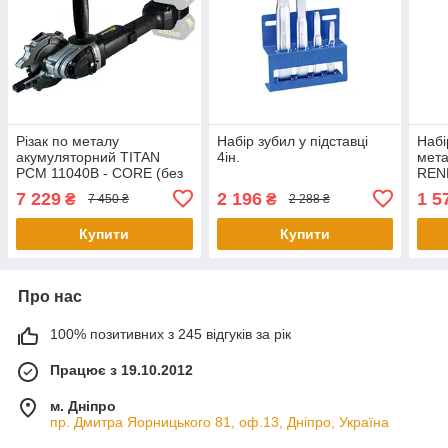
Різак по металу
Набір зубил у підставці
Набі
акумуляторний TITAN
4ін.
мета
PCM 11040B - CORE (без
RENN
АКБ та зарядного
7 229
2 196
1 5
₴
₴
7 450 ₴
2 288 ₴
пристрою)
Купити
Купити
Про нас
100% позитивних з 245 відгуків за рік
Працює з 19.10.2012
м. Дніпро
пр. Дмитра Яорницького 81, оф.13, Дніпро, Україна