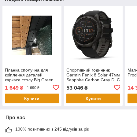
Планка сполучна для
Спортивний годинник
Магн
кріплення деталей
Garmin Fenix 8 Solar 47мм
Prod
каркаса столу Big Green
Sapphire Carbon Gray DLC
Egg 120298
Titanium з чорним
1 649
53 046
14 
₴
₴
1 690 ₴
силіконовим ремінцем
010-02906-11
Купити
Купити
Про нас
100% позитивних з 245 відгуків за рік