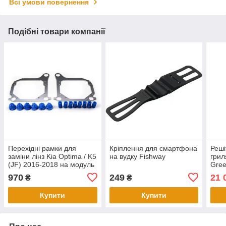
Всі умови повернення
Подібні товари компанії
Перехідні рамки для
Кріплення для смартфона
Реші
заміни лінз Kia Optima / K5
на вудку Fishway
грил
(JF) 2016-2018 на модуль
Gree
Hella 3R
970
249
21 
₴
₴
Купити
Купити