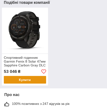
Подібні товари компанії
Спортивний годинник
Garmin Fenix 8 Solar 47мм
Sapphire Carbon Gray DLC
Titanium з чорним
53 046
₴
силіконовим ремінцем
010-02906-11
Купити
Про нас
100% позитивних з 247 відгуків за рік