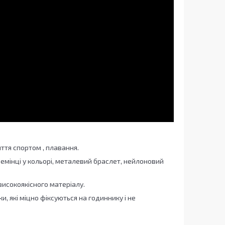
ття спортом , плавання.
ремінці у кольорі, металевий браслет, нейлоновий
 високоякісного матеріалу.
и, які міцно фіксуються на годиннику і не