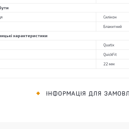
бути
ця
Силікон
Блакитний
ицькі характеристики
Quatix
QuickFit
22 мм
ІНФОРМАЦІЯ ДЛЯ ЗАМОВ