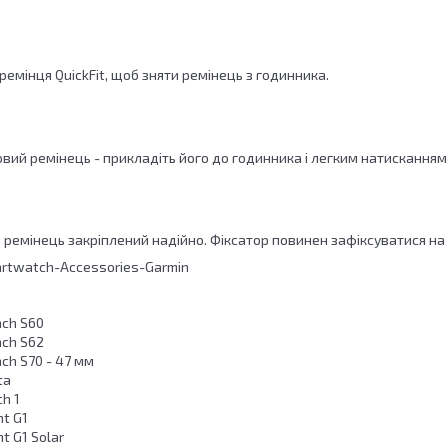
ремінця QuickFit, щоб зняти ремінець з годинника.
ий ремінець - прикладіть його до годинника і легким натисканням 
 ремінець закріплений надійно. Фіксатор повинен зафіксуватися на
ach S60
ach S62
ch S70 - 47 мм
ta
h 1
t G1
t G1 Solar