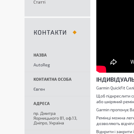
Статті
КОНТАКТИ
AutoReg
ІНДИВІДУАЛЬ
Garmin QuickFit Си
Євген
Щоб підкреслити св
або шкіряний ремін
Garmin пропонує Ва
пр. Дмитра
Ремінці можна легк
Яорницького 81, оф.13,
Дніпро, Україна
дозволяють відчіпл
Відкрити і закрити