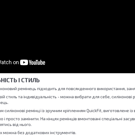
НІСТЬ І СТИЛЬ
ліконовий ремінець підходить для повсякденного використання, заня
ій стиль та індивідуальність - можна вибрати для себе, силіконові 
ець.
м силіконові ремінці із зручним кріпленням QuickFit, виготовлене із
о і просто замінити. На кінцях ремінців вмонтовані спеціальні засувк
ятись від нього.
 їх можна без додаткових інструментів.