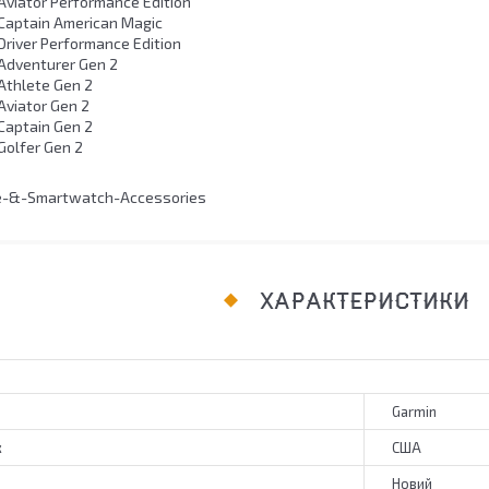
viator Performance Edition
Captain American Magic
river Performance Edition
Adventurer Gen 2
Athlete Gen 2
viator Gen 2
Captain Gen 2
olfer Gen 2
ХАРАКТЕРИСТИКИ
Garmin
к
США
Новий