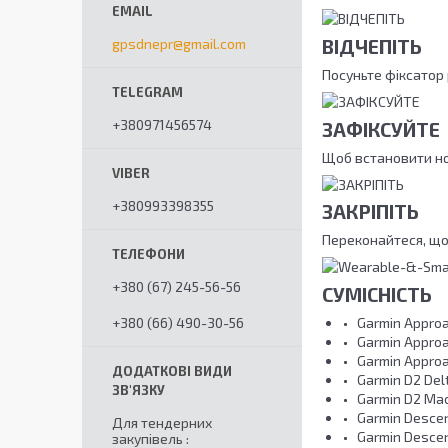
ВІДЧЕПІТЬ
gpsdnepr@gmail.com
Посуньте фіксатор 
+380971456574
ЗАФІКСУЙТЕ
Щоб встановити нов
+380993398355
ЗАКРІПІТЬ
Переконайтеся, що
+380 (67) 245-56-56
СУМІСНІСТЬ
+380 (66) 490-30-56
Garmin Appro
Garmin Appro
Garmin Approa
Garmin D2 Del
Garmin D2 Mac
Garmin Descen
Для тендерних
Garmin Descen
закупівель