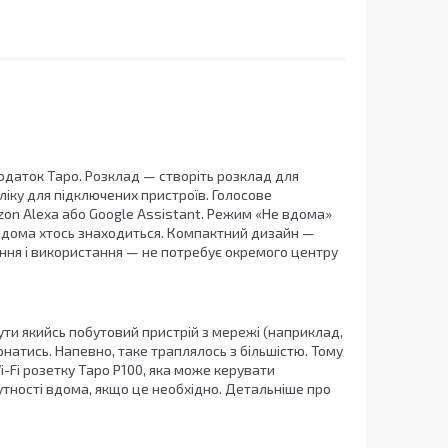
одаток Tapo. Розклад — створіть розклад для
іку для підключених пристроїв. Голосове
n Alexa або Google Assistant. Режим «Не вдома»
вдома хтось знаходиться. Компактний дизайн —
ння і використання — не потребує окремого центру
ути якийсь побутовий пристрій з мережі (наприклад,
натись. Напевно, таке траплялось з більшістю. Тому
i-Fi розетку Tapo P100, яка може керувати
тності вдома, якщо це необхідно. Детальніше про