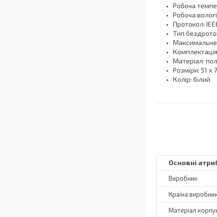
Робоча темпер
Робоча вологі
Протокол: IEE
Тип бездротов
Максимальне 
Комплектація
Матеріал: по
Розміри: 51 x 
Колір: білий
Основні атри
Виробник
Країна виробни
Матеріал корпу