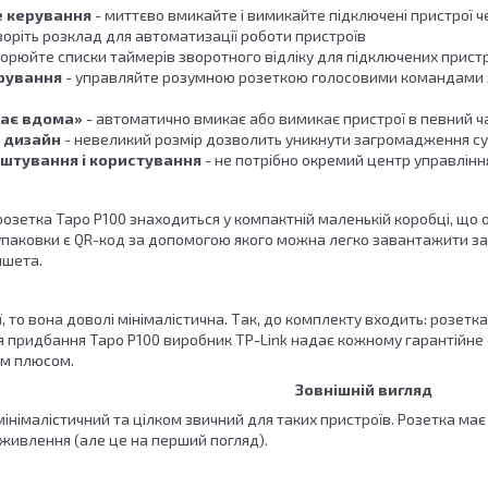
е керування
- миттєво вмикайте і вимикайте підключені пристрої ч
воріть розклад для автоматизації роботи пристроїв
ворюйте списки таймерів зворотного відліку для підключених прист
рування
- управляйте розумною розеткою голосовими командами 
ає вдома»
- автоматично вмикає або вимикає пристрої в певний ча
 дизайн
- невеликий розмір дозволить уникнути загромадження су
штування і користування
- не потрібно окремий центр управлінн
 розетка Tapo P100 знаходиться у компактній маленькій коробці, що
 упаковки є QR-код за допомогою якого можна легко завантажити за
ншета.
 то вона доволі мінімалістична. Так, до комплекту входить: розетка 
ля придбання Tapo P100 виробник TP-Link надає кожному гарантійне
им плюсом.
Зовнішній вигляд
інімалістичний та цілком звичний для таких пристроїв. Розетка має
живлення (але це на перший погляд).