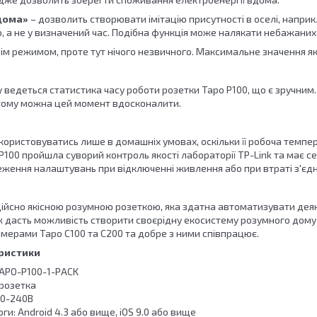
дома»
– дозволить створювати імітацію присутності в оселі, наприк
, а не у визначений час. Подібна функція може налякати небажаних 
нім режимом, проте тут нічого незвичного. Максимальне значення як
 ведеться статистика часу роботи розетки Tapo P100, що є зручним.
 тому можна цей момент вдосконалити.
користовуватись лише в домашніх умовах, оскільки її робоча темпе
P100 пройшла суворий контроль якості лабораторії TP-Link та має с
ження налаштувань при відключенні живлення або при втраті з'єд
 дійсно якісною розумною розеткою, яка здатна автоматизувати дея
ж дасть можливість створити своєрідну екосистему розумного дому в
амерами Tapo C100 та C200 та добре з ними співпрацює.
еристики
TAPO-P100-1-PACK
 розетка
20-240В
ги: Android 4.3 або вище, iOS 9.0 або вище