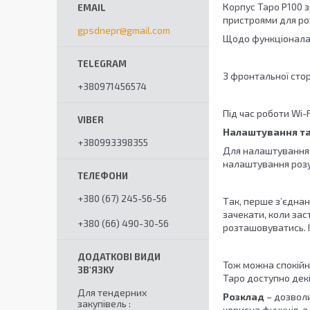
Корпус Tapo P100 з
пристроями для роз
gpsdnepr@gmail.com
Щодо функціонала, 
З фронтальної стор
+380971456574
Під час роботи Wi
Налаштування та
+380993398355
Для налаштування T
налаштування розу
+380 (67) 245-56-56
Так, перше з’єднан
зачекати, коли зас
+380 (66) 490-30-56
розташовуватись. І
Тож можна спокійн
Tapo доступно дек
Для тендерних
Розклад
– дозволи
закупівель
корисна функція, 