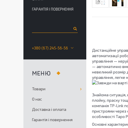
ГАРАНТІЯ І ПОВЕРНЕННЯ
+380 (67) 245-56-56
Дистанційне управ
автоматизації робо
управління — керу
— автоматично вми
невеликий розмір 
управління, легке
Товари
Знайома ситуація, 
О нас
плойку, праску тощ
компанія TP-Link п
Доставка і оплата
пристроями через 
особливості Tapo P
Гарантія і повернення
Основні характери