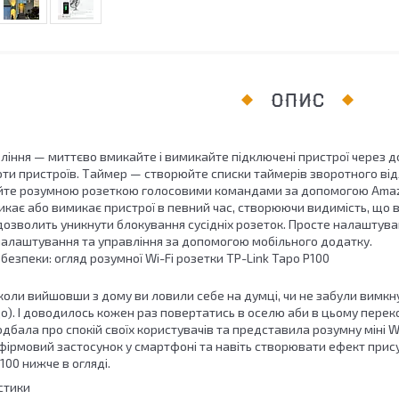
ОПИС
ління — миттєво вмикайте і вимикайте підключені пристрої через д
ти пристроїв. Таймер — створюйте списки таймерів зворотного відл
йте розумною розеткою голосовими командами за допомогою Amazo
кає або вимикає пристрої в певний час, створюючи видимість, що 
дозволить уникнути блокування сусідніх розеток. Просте налаштува
 налаштування та управління за допомогою мобільного додатку.
коли вийшовши з дому ви ловили себе на думці, чи не забули вимкн
о). І доводилось кожен раз повертатись в оселю аби в цьому переко
одбала про спокій своїх користувачів та представила розумну міні W
фірмовий застосунок у смартфоні та навіть створювати ефект прису
100 нижче в огляді.
стики