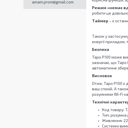
amam.prom@gmail.com
Режим «немає в
робити це довільно
Таймер
– є остан
Також у застосунку
енергії приладом,
Безпека
Tapo P100 може ви
зазначає, що Tapo 
автоматичне збере
Висновок
Отже, Tapo P100 є
ваш спокій. А тако
розумними Wi-Fi к
Технічні характ
Код товару: 
Тип: розумна
Живлення: 2
Системні вимо