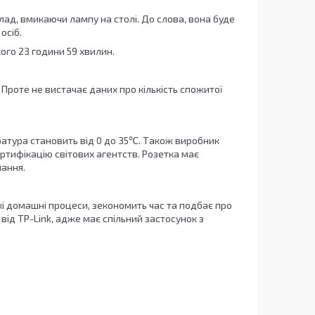
лад, вмикаючи лампу на столі. До слова, вона буде
осіб.
ого 23 години 59 хвилин.
 Проте не вистачає даних про кількість спожитої
ратура становить від 0 до 35℃. Також виробник
ертифікацію світових агентств. Розетка має
нання.
кі домашні процеси, зекономить час та подбає про
ід TP-Link, адже має спільний застосунок з