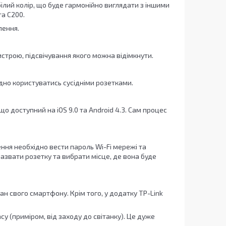
лий колір, що буде гармонійно виглядати з іншими
та C200.
лення.
строю, підсвічування якого можна відімкнути.
дно користуватись сусідніми розетками.
 доступний на iOS 9.0 та Android 4.3. Сам процес
ння необхідно вести пароль Wi-Fi мережі та
азвати розетку та вибрати місце, де вона буде
н свого смартфону. Крім того, у додатку TP-Link
у (приміром, від заходу до світанку). Це дуже