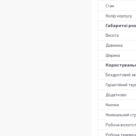
Стан
Колір корпусу
Габаритні ро
Висота
Довжина
Ширина
Користувальн
Бездротовий зв
Гарантійний тер
Додатково
Кнопки
Номінальний ст
Робоча вологіс
Робоча темпер