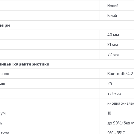
Новий
Білий
зміри
40 мм
51 мм
72 мм
ицькі характеристики
'язок
Bluetooth/4.2 
мін
24
таймер
кнопка живле
рум
10
ть
до 90%/без у
атура
0°C - 35°C