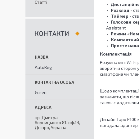
Статті
Дистанційн
Розклад
- ст
Таймер
- ст
Голосове ке
Assistant
Режим «Нем
КОНТАКТИ
Компактний
Просте нала
Комплектація
Розумна міні Wi-Fi
AutoReg
зворотній стороні
смартфона чи пла
Щодо комплектації,
Євген
зазначити, що піс
також є додатков
пр. Дмитра
Дизайн Tapo P100 м
Яорницького 81, оф.13,
нагадала адаптер 
Дніпро, Україна