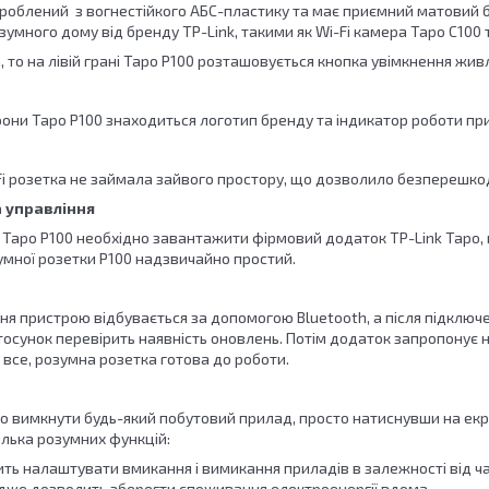
роблений з вогнестійкого АБС-пластику та має приємний матовий бі
умного дому від бренду TP-Link, такими як Wi-Fi камера Tapo C100 
то на лівій грані Tapo P100 розташовується кнопка увімкнення жив
они Tapo P100 знаходиться логотип бренду та індикатор роботи при
-Fi розетка не займала зайвого простору, що дозволило безперешко
 управління
apo P100 необхідно завантажити фірмовий додаток TP-Link Tapo, що
мної розетки P100 надзвичайно простий.
ня пристрою відбувається за допомогою Bluetooth, а після підключе
тосунок перевірить наявність оновлень. Потім додаток запропонує н
 все, розумна розетка готова до роботи.
о вимкнути будь-який побутовий прилад, просто натиснувши на екра
ілька розумних функцій:
ть налаштувати вмикання і вимикання приладів в залежності від час
адже дозволить зберегти споживання електроенергії вдома.