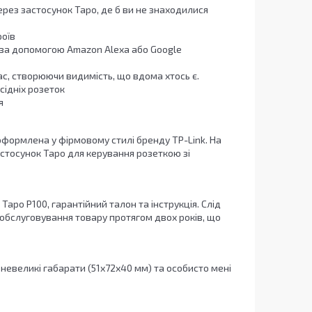
ерез застосунок Tapo, де б ви не знаходилися
роїв
за допомогою Amazon Alexa або Google
с, створюючи видимість, що вдома хтось є.
сідніх розеток
я
 оформлена у фірмовому стилі бренду TP-Link. На
стосунок Tapo для керування розеткою зі
Tapo P100, гарантійний талон та інструкція. Слід
 обслуговування товару протягом двох років, що
 невеликі габарати (51х72х40 мм) та особисто мені