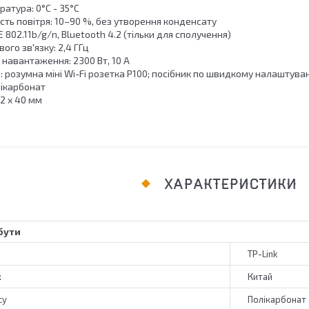
атура: 0°C - 35°C
сть повітря: 10–90 %, без утворення конденсату
E 802.11b/g/n, Bluetooth 4.2 (тільки для сполучення)
ого зв'язку: 2,4 ГГц
навантаження: 2300 Вт, 10 А
: розумна міні Wi-Fi розетка P100; посібник по швидкому налаштув
лікарбонат
72 x 40 мм
ХАРАКТЕРИСТИКИ
бути
TP-Link
к
Китай
су
Полікарбонат