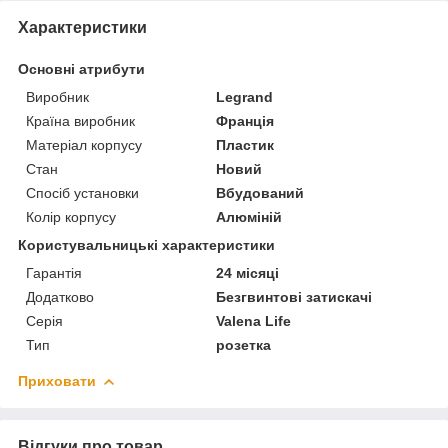
Характеристики
Основні атрибути
Виробник
Legrand
Країна виробник
Франція
Матеріал корпусу
Пластик
Стан
Новий
Спосіб установки
Вбудований
Колір корпусу
Алюміній
Користувальницькі характеристики
Гарантія
24 місяці
Додатково
Безгвинтові затискачі
Серія
Valena Life
Тип
розетка
Приховати
Відгуки про товар