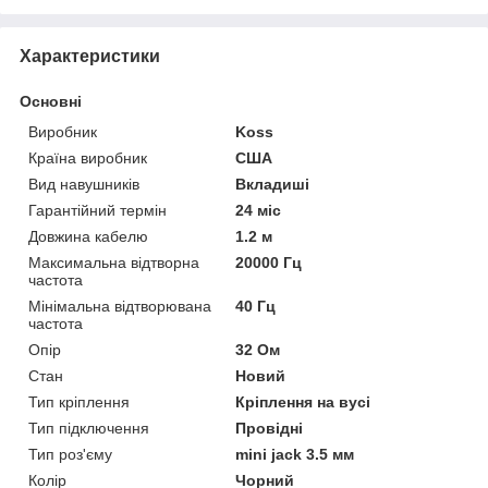
Характеристики
Основні
Виробник
Koss
Країна виробник
США
Вид навушників
Вкладиші
Гарантійний термін
24 міс
Довжина кабелю
1.2 м
Максимальна відтворна
20000 Гц
частота
Мінімальна відтворювана
40 Гц
частота
Опір
32 Ом
Стан
Новий
Тип кріплення
Кріплення на вусі
Тип підключення
Провідні
Тип роз'єму
mini jack 3.5 мм
Колір
Чорний