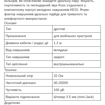
кольорів, ви обов'язково знайдете ідеальну пару. Міцність,
портативність та легендарний звук Koss з'єдналися у
компактному корпусі вкладних навушників KE10. Форм-
фактор навушників ідеально підійде для тривалого та
комфортного використання.
Основні
Тип
дротові
Призначення
для мобільних пристроїв
Довжина кабелю / радіус дії
1.2 м
Вид навушників
вкладиші
Тип навушників
закриті
Тип кріплення
внутрішньоканальні
Технічні
Номінальний опір
32 Ом
Частотний діапазон
40-20000
Чутливість
100 дБ
Варіанти підключення
Штекер 3.5 мм (mini-Jack)
Додатково