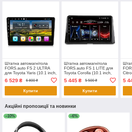
Штатна автомагнітола
Штатна автомагнітола
Штат
FORS.auto FS 2 ULTRA
FORS.auto FS 1 LITE для
FORS
для Toyota Yaris (10.1 inch,
Toyota Corolla (10.1 inch,
Citr
black) 2006-2009
UV black) 2019+
blac
6 529
5 445
5 4
₴
₴
6 800 ₴
5 500 ₴
Купити
Купити
Акційні пропозиції та новинки
–10%
–6%