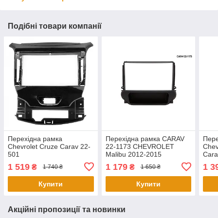
Подібні товари компанії
Перехідна рамка
Перехідна рамка CARAV
Пере
Chevrolet Cruze Carav 22-
22-1173 CHEVROLET
Chev
501
Malibu 2012-2015
Cara
1 519
1 179
1 3
₴
₴
1 740 ₴
1 650 ₴
Купити
Купити
Акційні пропозиції та новинки