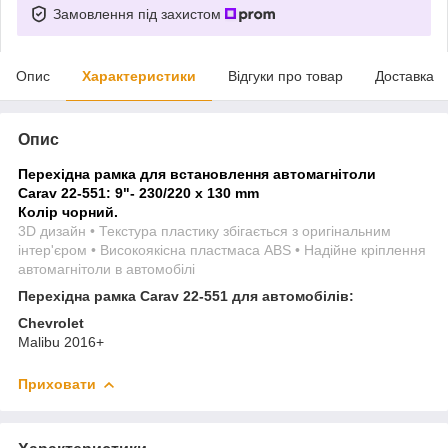
Замовлення під захистом
Опис
Характеристики
Відгуки про товар
Доставка
Опис
Перехідна рамка для встановлення автомагнітоли
Carav 22-551: 9"- 230/220 х 130 mm
Колір чорний.
3D дизайн • Текстура пластику збігається з оригінальним
інтер'єром • Високоякісна пластмаса ABS • Надійне кріплення
автомагнітоли в автомобілі
Перехідна рамка Carav 22-551 для автомобілів:
Chevrolet
Malibu 2016+
Приховати