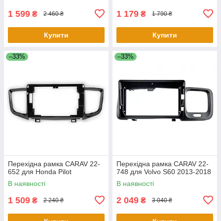
1 599
1 179
₴
₴
2 460 ₴
1 790 ₴
Купити
Купити
–33%
–33%
Перехідна рамка CARAV 22-
Перехідна рамка CARAV 22-
652 для Honda Pilot
748 для Volvo S60 2013-2018
В наявності
В наявності
1 509
2 049
₴
₴
2 240 ₴
3 040 ₴