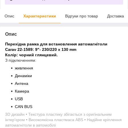
Опис
Характеристики
Відгуки про товар
Доставка
Опис
Перехідна рамка для встановлення автомагнітоли
Carav 22-1589: 9"- 230/220 х 130 mm
Колір: чорний глянцевий.
З підключенням:
живлення
Динаміки
Антена
Камера
USB
CAN BUS
3D дизайн • Текстура пластику збігається з оригінальним
інтер'єром • Високоякісна пластмаса ABS • Надійне кріплення
автомагнітоли в автомобілі