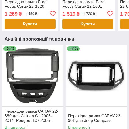
Перехідна рамка Ford
Перехідна рамка Ford
Пер
Focus Carav 22-1520
Focus Carav 22-1601
22-6
1 269
1 519
1 7
₴
₴
1 450 ₴
1 720 ₴
Купити
Купити
Акційні пропозиції та новинки
–35%
–34%
Перехідна рамка CARAV 22-
380 для Citroen C1 2005-
Перехідна рамка CARAV 22-
2014, Peugeot 107 2005-
901 для Jeep Compass
2014, Toyota Aygo 2005-2014
В наявності
В наявності