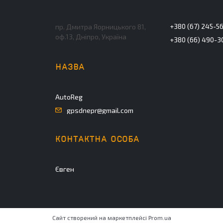
+380 (67) 245-5
пр. Дмитра Яорницького 81,
оф.13, Дніпро, Україна
+380 (66) 490-3
AutoReg
gpsdnepr@gmail.com
Євген
Сайт створений на маркетплейсі
Prom.ua