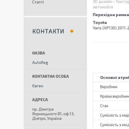
3D дизайн • Тексту
Статті
автомобілі
Перехідна рамка 
Toyota
Yaris (XP130) 2011-
КОНТАКТИ
AutoReg
Основні атри
Євген
Виробник
Країна виробни
Стан
пр. Дмитра
Яорницького 81, оф.13,
Сумісність з ма
Дніпро, Україна
Сумісність з мо