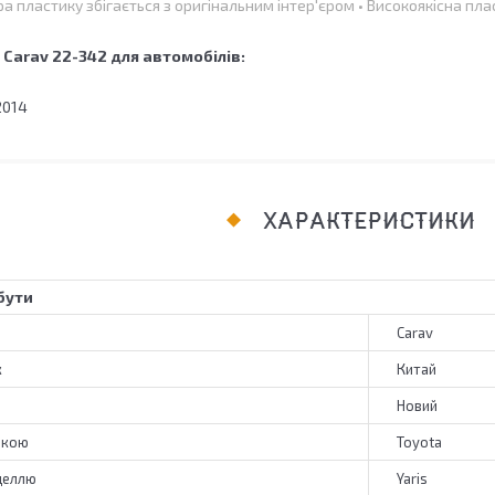
ра пластику збігається з оригінальним інтер'єром • Високоякісна пл
Carav 22-342 для автомобілів:
2014
ХАРАКТЕРИСТИКИ
бути
Carav
к
Китай
Новий
ркою
Toyota
деллю
Yaris