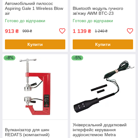
Автомобільний пилосос
Aspiring Gale 1 Wireless Blow
Bluetooth модуль гучного
air
зв'язку AWM BTC-23
Готово до відправки
Готово до відправки
913
1 139
₴
₴
999 ₴
1 240 ₴
Купити
Купити
–8%
–5%
Універсальний додатковий
Вулканізатор для шин
інтерфейс керування
REDATS (компактний)
аудіосистемою Metra