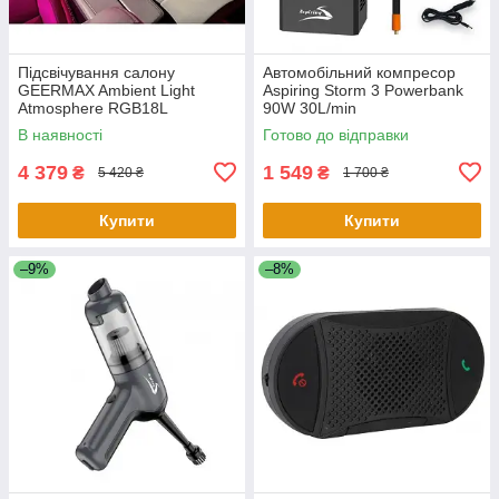
Підсвічування салону
Автомобільний компресор
GEERMAX Ambient Light
Aspiring Storm 3 Powerbank
Atmosphere RGB18L
90W 30L/min
В наявності
Готово до відправки
4 379
1 549
₴
₴
5 420 ₴
1 700 ₴
Купити
Купити
–9%
–8%