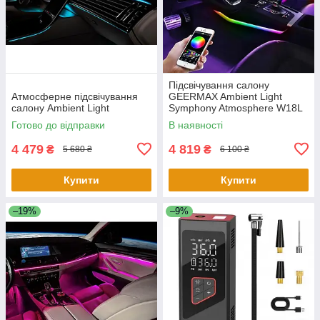
Підсвічування салону
Атмосферне підсвічування
GEERMAX Ambient Light
салону Ambient Light
Symphony Atmosphere W18L
Готово до відправки
В наявності
4 479
4 819
₴
₴
5 680 ₴
6 100 ₴
Купити
Купити
–19%
–9%