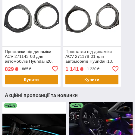
Проставки під динаміки
Проставки під динаміки
ACV 271143-03 для
ACV 271178-01 для
автомобілів Hyundai i20,
автомобілів Hyundai i10,
ix20
KIA Picanto
829
1 141
₴
₴
865 ₴
1 230 ₴
Купити
Купити
Акційні пропозиції та новинки
–21%
–21%