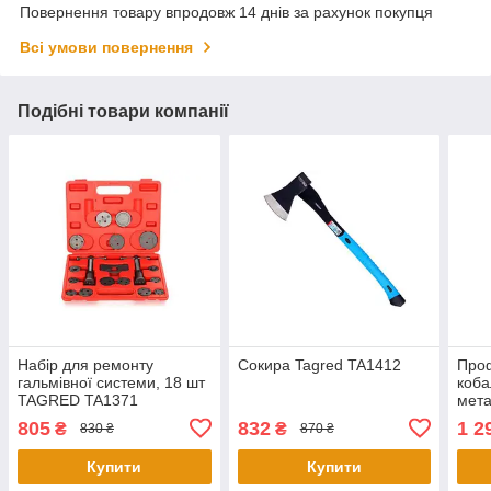
Повернення товару впродовж 14 днів за рахунок покупця
Всі умови повернення
Подібні товари компанії
Набір для ремонту
Сокира Tagred TA1412
Проф
гальмівної системи, 18 шт
коба
TAGRED TA1371
мет
805
832
1 2
₴
₴
830 ₴
870 ₴
Купити
Купити