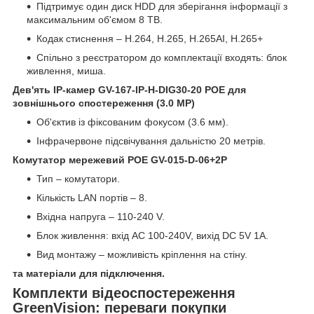
Підтримує один диск HDD для зберігання інформації з
максимальним об'ємом 8 TB.
Кодак стиснення – H.264, H.265, H.265AI, H.265+
Спільно з реєстратором до комплектації входять: блок
живлення, миша.
Дев'ять IP-камер GV-167-IP-H-DIG30-20 POE для
зовнішнього спостереження (3.0 МР)
Об'єктив із фіксованим фокусом (3.6 мм).
Інфрачервоне підсвічування дальністю 20 метрів.
Комутатор мережевий POE GV-015-D-06+2P
Тип – комутатори.
Кількість LAN портів – 8.
Вхідна напруга – 110-240 V.
Блок живлення: вхід AC 100-240V, вихід DC 5V 1А.
Вид монтажу – можливість кріплення на стіну.
та матеріали для підключення.
Комплекти відеоспостереження
GreenVision: переваги покупки