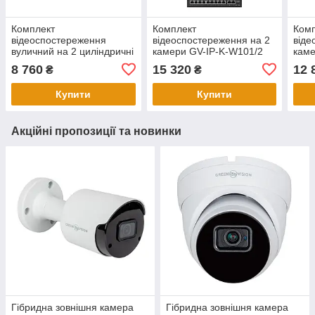
Комплект
Комплект
Ком
відеоспостереження
відеоспостереження на 2
віде
вуличний на 2 циліндричні
камери GV-IP-K-W101/2
каме
камери GV-IP-K-W60/02
5MP (Ultra AI)
4MP 
8 760
15 320
12 
₴
₴
5MP (Lite)
Купити
Купити
Акційні пропозиції та новинки
Гібридна зовнішня камера
Гібридна зовнішня камера