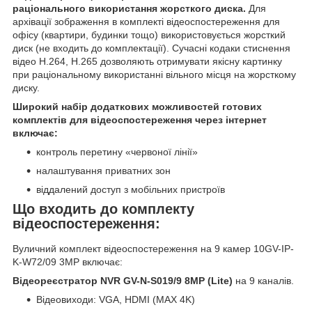
раціонального використання жорсткого диска.
Для
архівації зображення в комплекті відеоспостереження для
офісу (квартири, будинки тощо) використовується жорсткий
диск (не входить до комплектації). Сучасні кодаки стиснення
відео H.264, H.265 дозволяють отримувати якісну картинку
при раціональному використанні вільного місця на жорсткому
диску.
Широкий набір додаткових можливостей готових
комплектів для відеоспостереження через інтернет
включає:
контроль перетину «червоної лінії»
налаштування приватних зон
віддалений доступ з мобільних пристроїв
Що входить до комплекту
відеоспостереження:
Вуличний комплект відеоспостереження на 9 камер 10GV-IP-
K-W72/09 3MP включає:
Відеореєстратор NVR GV-N-S019/9 8MP (Lite)
на 9 каналів.
Відеовиходи: VGA, HDMI (MAX 4K)