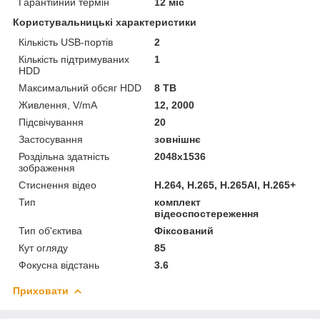
Гарантійний термін
12 міс
Користувальницькі характеристики
Кількість USB-портів
2
Кількість підтримуваних
1
HDD
Максимальний обсяг HDD
8 TB
Живлення, V/mA
12, 2000
Підсвічування
20
Застосування
зовнішнє
Роздільна здатність
2048x1536
зображення
Стиснення відео
H.264, H.265, H.265AI, H.265+
Тип
комплект
відеоспостереження
Тип об'єктива
Фіксований
Кут огляду
85
Фокусна відстань
3.6
Приховати