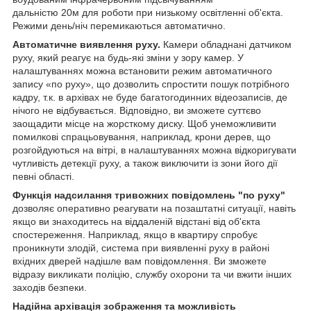
дальністю 20м для роботи при низькому освітленні об'єкта.
Режими день/ніч перемикаються автоматично.
Автоматичне виявлення руху.
Камери обладнані датчиком
руху, який реагує на будь-які зміни у зору камер. У
налаштуваннях можна встановити режим автоматичного
запису «по руху», що дозволить спростити пошук потрібного
кадру, т.к. в архівах не буде багатогодинних відеозаписів, де
нічого не відбувається. Відповідно, ви зможете суттєво
заощадити місце на жорсткому диску. Щоб унеможливити
помилкові спрацьовування, наприклад, крони дерев, що
розгойдуються на вітрі, в налаштуваннях можна відкоригувати
чутливість детекції руху, а також виключити із зони його дії
певні області.
Функція надсилання тривожних повідомлень "по руху"
дозволяє оперативно реагувати на позаштатні ситуації, навіть
якщо ви знаходитесь на віддаленій відстані від об'єкта
спостереження. Наприклад, якщо в квартиру спробує
проникнути злодій, система при виявленні руху в районі
вхідних дверей надішле вам повідомлення. Ви зможете
відразу викликати поліцію, службу охорони та чи вжити інших
заходів безпеки.
Надійна архівація зображення та можливість