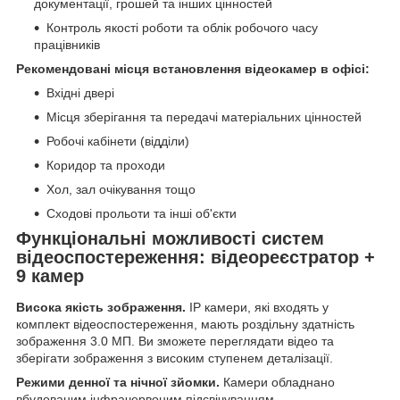
документації, грошей та інших цінностей
Контроль якості роботи та облік робочого часу
працівників
Рекомендовані місця встановлення відеокамер в офісі:
Вхідні двері
Місця зберігання та передачі матеріальних цінностей
Робочі кабінети (відділи)
Коридор та проходи
Хол, зал очікування тощо
Сходові прольоти та інші об'єкти
Функціональні можливості систем
відеоспостереження: відеореєстратор +
9 камер
Висока якість зображення.
IP камери, які входять у
комплект відеоспостереження, мають роздільну здатність
зображення 3.0 МП. Ви зможете переглядати відео та
зберігати зображення з високим ступенем деталізації.
Режими денної та нічної зйомки.
Камери обладнано
вбудованим інфрачервоним підсвічуванням