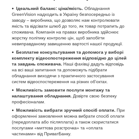
Ідеальний баланс: ціна/якість.
Обладнання
GreenVision надходить в Україну безпосередньо із
заводу – виробника, що дозволяє нам контролювати
якість та відсівати шлюб до того, як товар потрапить до
споживача. Компанія на правах виробника здійснює
жорстку політику контролю цін, щоб запобігти
невиправданому завищенню вартості нашої продукції.
Безплатне консультування та допомога у виборі
комплекту відеоспостереження відповідно до цілей
та завдань споживача.
Наші фахівці дадуть відповідь
на всі ваші запитання та допоможуть підібрати
обладнання виходячи з практичного застосування
систем відеоспостереження на різних об'єктах.
Можливість замовити послуги монтажу та
налаштування обладнання.
Довірте свою безпеку
професіоналам.
Можливість вибрати зручний спосіб оплати.
При
оформленні замовлення можна вибрати спосіб оплати
(передоплата або післяплата) а також скористатися
послугами «миттєва розстрочка» та «оплата
частинами» від ПриватБанку.