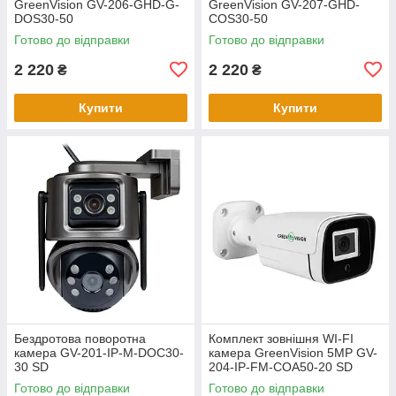
GreenVision GV-206-GHD-G-
GreenVision GV-207-GHD-
DOS30-50
COS30-50
Готово до відправки
Готово до відправки
2 220
2 220
₴
₴
Купити
Купити
Бездротова поворотна
Комплект зовнішня WI-FI
камера GV-201-IP-M-DOС30-
камера GreenVision 5МР GV-
30 SD
204-IP-FM-COA50-20 SD
(Lite) (з блоком живлення)
Готово до відправки
Готово до відправки