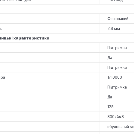
Фіксований
нь
2.8 мм
ицькі характеристики
Підтримка
Да
Підтримка
ора
1/10000
Підтримка
Да
128
800x448
вбудований мі