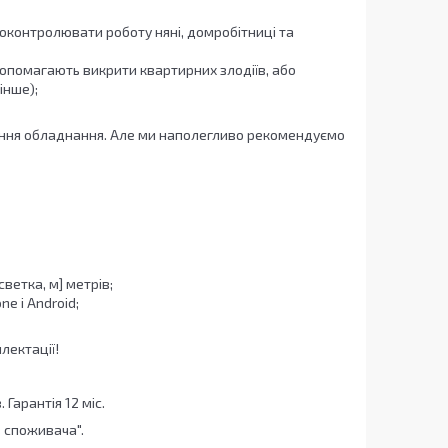
оконтролювати роботу няні, домробітниці та
опомагають викрити квартирних злодіїв, або
інше);
лення обладнання. Але ми наполегливо рекомендуємо
етка, м] метрів;
e і Android;
лектації!
 Гарантія 12 міс.
в споживача".