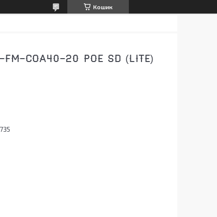
Кошик
-FM-COA40-20 POE SD (LITE)
735