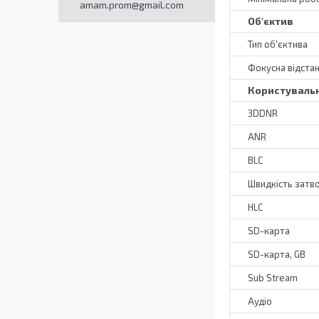
amam.prom@gmail.com
Об'єктив
Тип об'єктива
Фокусна відста
Користувальн
3DDNR
ANR
BLC
Швидкість затв
HLC
SD-карта
SD-карта, GB
Sub Stream
Аудіо