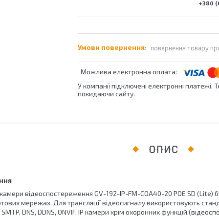
+380 (
повернення товару пр
У компанії підключені електронні платежі. 
покидаючи сайту.
ОПИС
ання
 камери відеоспостереження GV-192-IP-FM-COA40-20 POE SD (Lite) б
тових мережах. Для трансляції відеосигналу використовують станда
P, SMTP, DNS, DDNS, ONVIF. IP камери крім охоронних функцій (відеос