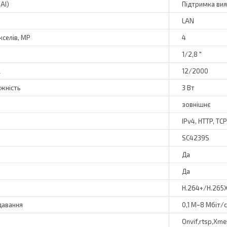
AI)
Підтримка вия
LAN
кселів, MP
4
1/2,8 "
A
12/2000
жність
3 Вт
зовнішнє
IPv4, HTTP, TC
SC4239S
Да
Да
H.264+/H.265
давання
0,1 М~8 Мбіт/с
Onvif,rtsp,Xme