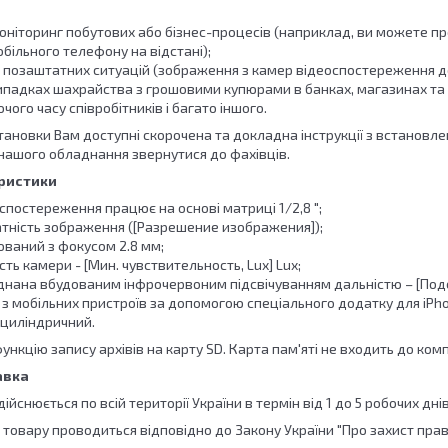
оніторинг побутових або бізнес-процесів (наприклад, ви можете пр
обільного телефону на відстані);
я позаштатних ситуацій (зображення з камер відеоспостереження д
ипадках шахрайства з грошовими купюрами в банках, магазинах та 
чого часу співробітників і багато іншого.
становки Вам доступні скорочена та докладна інструкції з встанов
нашого обладнання звернутися до фахівців.
еристики
постереження працює на основі матриці 1/2,8 ";
атність зображення ([Разрешение изображения]);
ований з фокусом 2.8 мм;
сть камери - [Мин. чувствительность, Lux] Lux;
нана вбудованим інфрочервоним підсвічуванням дальністю – [Подсв
з мобільних пристроїв за допомогою спеціального додатку для iPhon
 циліндричний.
нкцію запису архівів на карту SD. Карта пам'яті не входить до комп
авка
йснюється по всій території України в термін від 1 до 5 робочих днів.
 товару проводиться відповідно до Закону України "Про захист пра