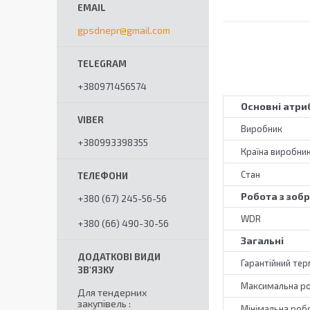
gpsdnepr@gmail.com
+380971456574
Основні атри
Виробник
+380993398355
Країна виробни
Стан
Робота з зо
+380 (67) 245-56-56
WDR
+380 (66) 490-30-56
Загальні
Гарантійний тер
Максимальна р
Для тендерних
закупівель
Мінімальна роб