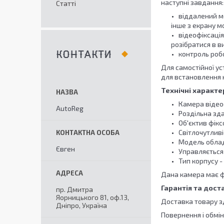
наступні завдання:
Статті
віддалений м
інше з екрану м
відеофіксаці
розібратися в в
контроль робо
КОНТАКТИ
Для самостійної у
для встановлення 
Технічні характ
Камера відеос
AutoReg
Роздільна зд
Об'єктив фікс
Світлочутливі
Модель облад
Євген
Управляється 
Тип корпусу -
Дана камера має фу
Гарантія та дост
пр. Дмитра
Яорницького 81, оф.13,
Доставка товару зді
Дніпро, Україна
Повернення і обмін