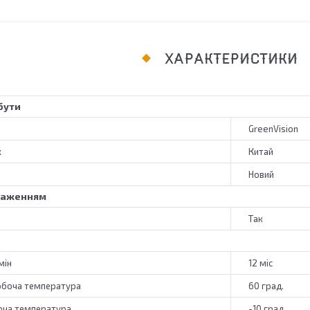
ХАРАКТЕРИСТИКИ
бути
GreenVision
к
Китай
Новий
браженням
Так
мін
12 міс
обоча температура
60 град.
оча температура
-10 град.