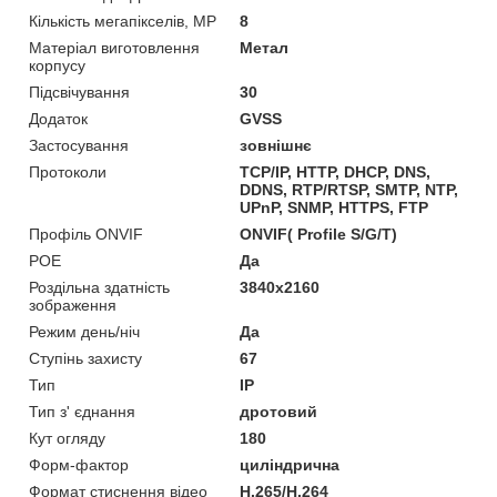
Кількість мегапікселів, MP
8
Матеріал виготовлення
Метал
корпусу
Підсвічування
30
Додаток
GVSS
Застосування
зовнішнє
Протоколи
TCP/IP, HTTP, DHCP, DNS,
DDNS, RTP/RTSP, SMTP, NTP,
UPnP, SNMP, HTTPS, FTP
Профіль ONVIF
ONVIF( Profile S/G/T)
РОЕ
Да
Роздільна здатність
3840x2160
зображення
Режим день/ніч
Да
Ступінь захисту
67
Тип
IP
Тип з' єднання
дротовий
Кут огляду
180
Форм-фактор
циліндрична
Формат стиснення відео
H.265/H.264