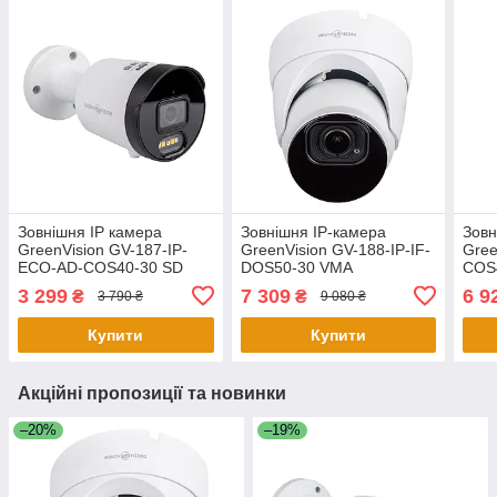
Зовнішня IP камера
Зовнішня IP-камера
Зовн
GreenVision GV-187-IP-
GreenVision GV-188-IP-IF-
Gree
ECO-AD-COS40-30 SD
DOS50-30 VMA
COS
3 299
7 309
6 9
₴
₴
3 790 ₴
9 080 ₴
Купити
Купити
Акційні пропозиції та новинки
–20%
–19%