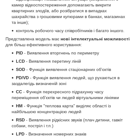
камер відеоспостереження допомагають викрити
квартирних злодіїв, або розібратися в випадках
шахрайства з грошовими купюрами в банках, магазинах
та інше);
контроль робочого часу співробітників і багато іншого.
Представлена модель має
нові інтелектуальні можливості
для більш ефективного користування:
PID
- Виявлення вторгнень по периметру
LCD
- Виявлення перетину ліній
SOD
- Функція виявлення стаціонарних об'єктів
PD/VD
- Функція виявлення людей, що рухаються в
заздалегідь визначеній зоні
CC
- Функція перехресного підрахунку часу
переміщення об'єктів чи людей віртуальними лініями
HM
- Функція "теплова карта" виділяє області із
найбільшою концентрацією людей
RSD
- Виявлення рідкісних звуків (плач дитини, гавкіт
собаки, постріл і т.п.)
LPD
- Визначення номерних знаків