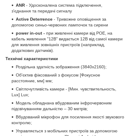
ANR
- Удосконалена система підключення,
з'єднання та передачі сигналу
Active Deterrence
- Тривожне оповіщення за
допомогою синьо-червоних лампочок та сирени
power in-out -
при живленні камери від POE, на
кабель живлення "12В" видається 12В від самої камери
для живлення зовнішніх пристроїв (наприклад,
додаткових датчиків).
Технічні характеристики
Роздільна здатність зображення (3840x2160);
Об'єктив фіксований з фокусом [Фокусное
расстояние, мм] мм;
Світлочутливість камери - [Мин. чувствительность,
Lux] Lux;
Модель обладнана вбудованим інфрочервоним
підсвічуванням дальністю – 30 метрів;
Вбудований мікрофон для посилення якості звукового
контролю;
Управляється з мобільних пристроїв за допомогою