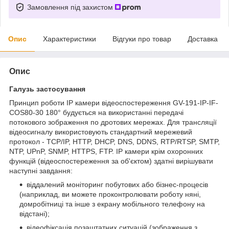
Замовлення під захистом
Опис
Характеристики
Відгуки про товар
Доставка
Опис
Галузь застосування
Принцип роботи IP камери відеоспостереження GV-191-IP-IF-
COS80-30 180° будується на використанні передачі
потокового зображення по дротових мережах. Для трансляції
відеосигналу використовують стандартний мережевий
протокол - TCP/IP, HTTP, DHCP, DNS, DDNS, RTP/RTSP, SMTP,
NTP, UPnP, SNMP, HTTPS, FTP. IP камери крім охоронних
функцій (відеоспостереження за об'єктом) здатні вирішувати
наступні завдання:
віддалений моніторинг побутових або бізнес-процесів
(наприклад, ви можете проконтролювати роботу няні,
домробітниці та інше з екрану мобільного телефону на
відстані);
відеофіксація позаштатних ситуацій (зображення з