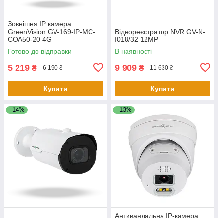
Зовнішня IP камера
GreenVision GV-169-IP-MC-
Відеореєстратор NVR GV-N-
COA50-20 4G
I018/32 12MP
Готово до відправки
В наявності
5 219
9 909
₴
₴
6 190 ₴
11 630 ₴
Купити
Купити
–14%
–13%
Антивандальна IP-камера