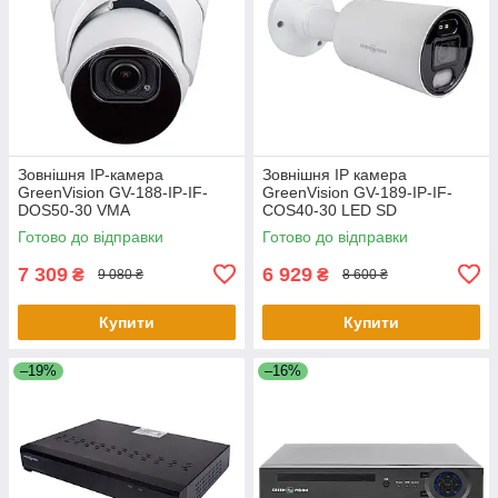
Зовнішня IP-камера
Зовнішня IP камера
GreenVision GV-188-IP-IF-
GreenVision GV-189-IP-IF-
DOS50-30 VMA
COS40-30 LED SD
Готово до відправки
Готово до відправки
7 309
6 929
₴
₴
9 080 ₴
8 600 ₴
Купити
Купити
–19%
–16%