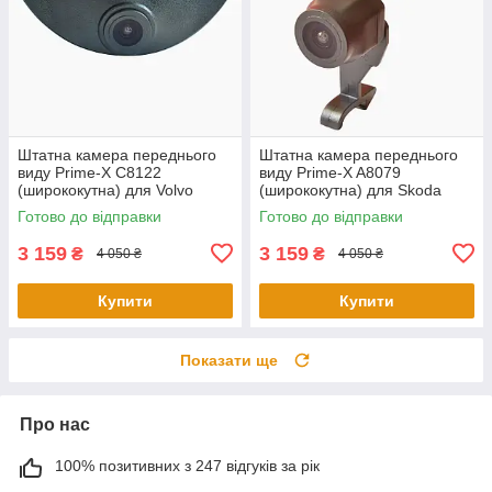
Штатна камера переднього
Штатна камера переднього
виду Prime-X C8122
виду Prime-X A8079
(ширококутна) для Volvo
(ширококутна) для Skoda
(універсальна)
Octavia 2015
Готово до відправки
Готово до відправки
3 159
3 159
₴
₴
4 050 ₴
4 050 ₴
Купити
Купити
Показати ще
Про нас
100% позитивних з 247 відгуків за рік