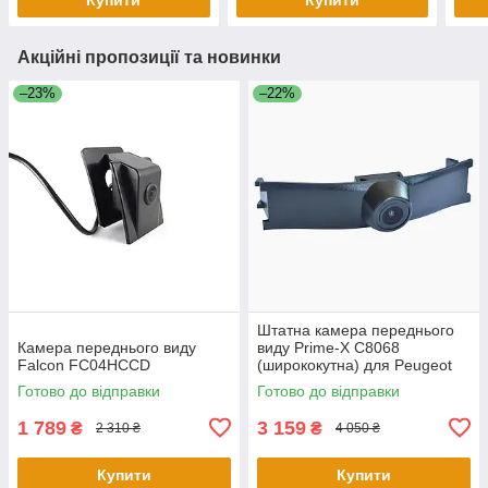
Акційні пропозиції та новинки
–23%
–22%
Штатна камера переднього
Камера переднього виду
виду Prime-X С8068
Falcon FC04HCCD
(ширококутна) для Peugeot
3008 2013 - 2015
Готово до відправки
Готово до відправки
1 789
3 159
₴
₴
2 310 ₴
4 050 ₴
Купити
Купити