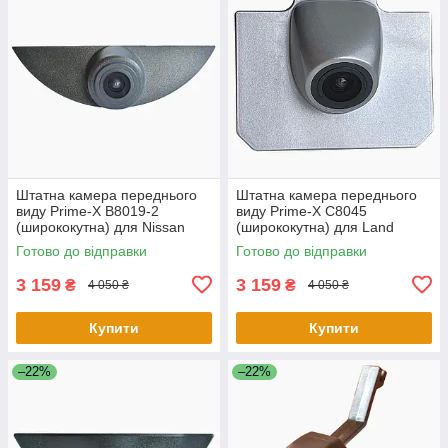
Штатна камера переднього
Штатна камера переднього
виду Prime-X B8019-2
виду Prime-X C8045
(ширококутна) для Nissan
(ширококутна) для Land
Qashqai/Volvo S60, XC60
Rover Range Rover 2015 -
Готово до відправки
Готово до відправки
2016
3 159
3 159
₴
₴
4 050 ₴
4 050 ₴
Купити
Купити
–22%
–22%