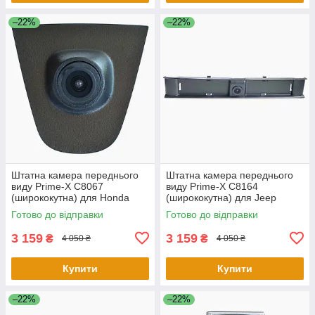
–22%
–22%
Штатна камера переднього
Штатна камера переднього
виду Prime-X С8067
виду Prime-X C8164
(ширококутна) для Honda
(ширококутна) для Jeep
Accord 2.0 2014 - 2015
Compass 2017 - 2018
Готово до відправки
Готово до відправки
3 159
3 159
₴
₴
4 050 ₴
4 050 ₴
Купити
Купити
–22%
–22%