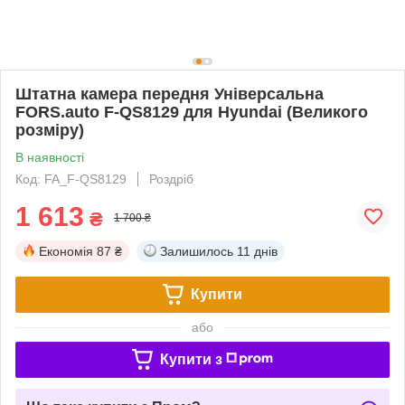
Штатна камера передня Універсальна
FORS.auto F-QS8129 для Hyundai (Великого
розміру)
В наявності
Код: FA_F-QS8129
Роздріб
1 613
₴
1 700 ₴
Економія
87 ₴
Залишилось
11 днів
Купити
або
Купити з