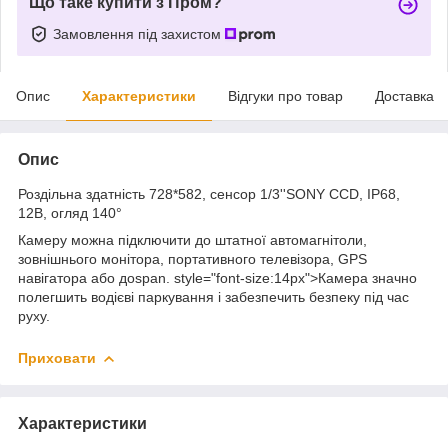
Що таке купити з Пром?
Замовлення під захистом
Опис
Характеристики
Відгуки про товар
Доставка
Опис
Роздільна здатність 728*582, сенсор 1/3''SONY CCD, IP68,
12В, огляд 140°
Камеру можна підключити до штатної автомагнітоли,
зовнішнього монітора, портативного телевізора, GPS
навігатора або до
span. style="font-size:14px">Камера значно
полегшить
водієві паркування і забезпечить безпеку під час
руху.
Приховати
Характеристики