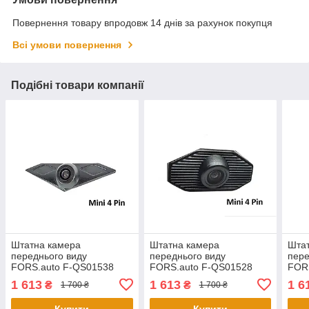
Повернення товару впродовж 14 днів за рахунок покупця
Всі умови повернення
Подібні товари компанії
Штатна камера
Штатна камера
Шта
переднього виду
переднього виду
пере
FORS.auto F-QS01538
FORS.auto F-QS01528
FOR
для Subaru XV
для Subaru Forester
для 
1 613
1 613
1 6
₴
₴
1 700 ₴
1 700 ₴
(CVBS/AHD-Mini 4 Pin)
(CVBS/AHD-Mini 4 Pin)
(CVB
2016
2015-2016
2015
Купити
Купити