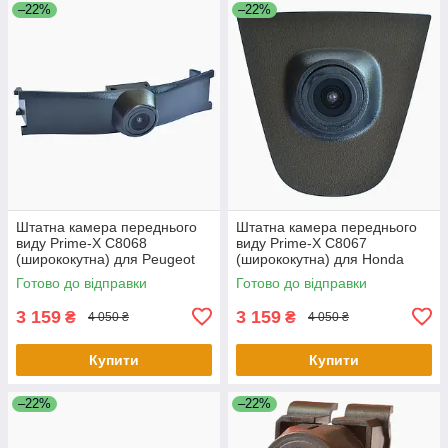
–22%
–22%
Штатна камера переднього
Штатна камера переднього
виду Prime-X С8068
виду Prime-X С8067
(ширококутна) для Peugeot
(ширококутна) для Honda
3008 2013 - 2015
Accord 2.0 2014 - 2015
Готово до відправки
Готово до відправки
3 159
3 159
₴
₴
4 050 ₴
4 050 ₴
Купити
Купити
–22%
–22%