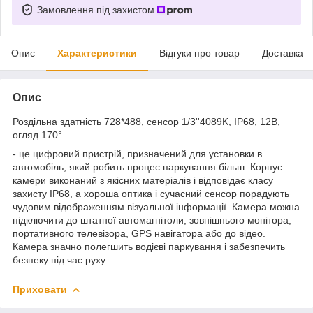
Замовлення під захистом
Опис
Характеристики
Відгуки про товар
Доставка
Опис
Роздільна здатність 728*488, сенсор 1/3''4089K, IP68, 12В,
огляд 170°
- це цифровий пристрій, призначений для установки в
автомобіль, який робить процес паркування більш. Корпус
камери виконаний з якісних матеріалів і відповідає класу
захисту IP68, а хороша оптика і сучасний сенсор порадують
чудовим відображенням візуальної інформації. Камера можна
підключити до штатної автомагнітоли, зовнішнього монітора,
портативного телевізора, GPS навігатора або до
відео.
Камера значно полегшить
водієві паркування і забезпечить
безпеку під час руху.
Приховати