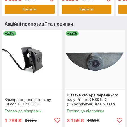
(CVBS/AHD-Mini 4 Pin)
(CVBS/AHD-Mini 4 Pin)
(CVB
2016
2015-2016
2015
Купити
Купити
Акційні пропозиції та новинки
–23%
–22%
Штатна камера переднього
Камера переднього виду
виду Prime-X B8019-2
Falcon FC04HCCD
(ширококутна) для Nissan
Qashqai/Volvo S60, XC60
Готово до відправки
Готово до відправки
1 789
3 159
₴
₴
2 310 ₴
4 050 ₴