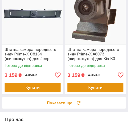
Штатна камера переднього
Штатна камера переднього
виду Prime-X C8164
виду Prime-X A8073
(ширококутна) для Jeep
(ширококутна) для Kia K3
Compass 2017 - 2018
2012 - 2014
Готово до відправки
Готово до відправки
3 159
3 159
₴
₴
4 050 ₴
4 050 ₴
Купити
Купити
Показати ще
Про нас