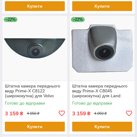
Купити
Купити
–22%
–22%
Штатна камера переднього
Штатна камера переднього
виду Prime-X C8122
виду Prime-X C8045
(ширококутна) для Volvo
(ширококутна) для Land
(універсальна)
Rover Range Rover 2015 -
Готово до відправки
Готово до відправки
2016
3 159
3 159
₴
₴
4 050 ₴
4 050 ₴
Купити
Купити