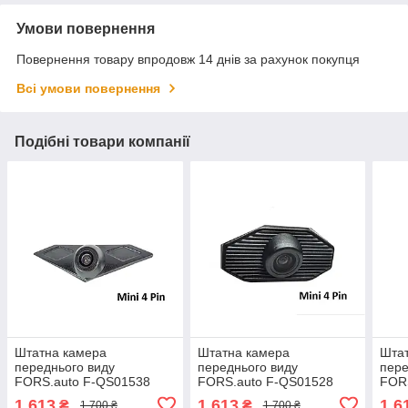
Умови повернення
Повернення товару впродовж 14 днів за рахунок покупця
Всі умови повернення
Подібні товари компанії
Штатна камера
Штатна камера
Шта
переднього виду
переднього виду
пере
FORS.auto F-QS01538
FORS.auto F-QS01528
FOR
для Subaru XV
для Subaru Forester
для 
1 613
1 613
1 6
₴
₴
1 700 ₴
1 700 ₴