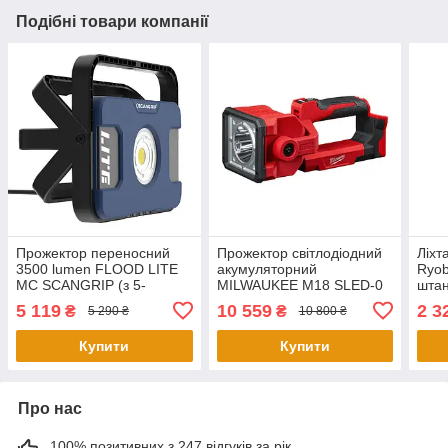
Подібні товари компанії
Прожектор переносний
Прожектор світлодіодний
Ліхт
3500 lumen FLOOD LITE
акумуляторний
Ryob
MC SCANGRIP (з 5-
MILWAUKEE M18 SLED-0
штан
метровим кабелем та
(без акумулятору та
заря
5 119
10 559
2 3
₴
₴
5 290 ₴
10 800 ₴
USB-портом)
зарядного пристрою)
Купити
Купити
Про нас
100% позитивних з 247 відгуків за рік