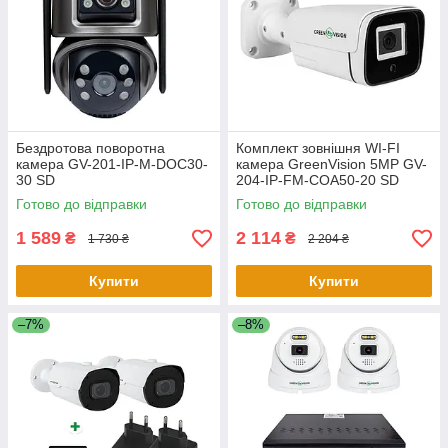
Бездротова поворотна
Комплект зовнішня WI-FI
камера GV-201-IP-M-DOС30-
камера GreenVision 5МР GV-
30 SD
204-IP-FM-COA50-20 SD
(Lite) (з блоком живлення)
Готово до відправки
Готово до відправки
1 589
2 114
₴
₴
1 730 ₴
2 204 ₴
Купити
Купити
–7%
–8%