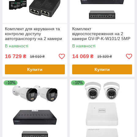
Комплект для керування та
Комплект
контролю доступу
відеоспостереження на 2
автотранспорту на 2 камери
камери GV-IP-K-W101/2 5MP
GV-805
(Ultra AI)
В наявності
В наявності
16 729
14 069
₴
₴
18 010 ₴
15 320 ₴
Купити
Купити
–10%
–10%