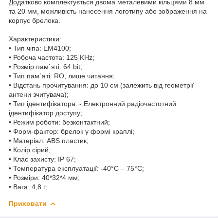
Додатково комплектується двома металевими кільцями 8 мм
та 20 мм, можливість нанесення логотипу або зображення на
корпус брелока.
Характеристики:
• Тип чіпа: EM4100;
• Робоча частота: 125 KHz;
• Розмір пам`яті: 64 bit;
• Тип пам`яті: RO, лише читання;
• Відстань прочитування: до 10 см (залежить від геометрії
антени зчитувача);
• Тип ідентифікатора: - Електронний радіочастотний
ідентифікатор доступу;
• Режим роботи: безконтактний;
• Форм-фактор: брелок у формі краплі;
• Матеріал: ABS пластик;
• Колір сірий;
• Клас захисту: IP 67;
• Температура експлуатації: -40°С – 75°С;
• Розміри: 40*32*4 мм;
• Вага: 4,8 г;
Приховати