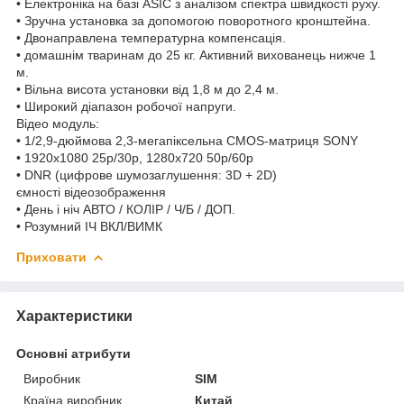
• Електроніка на базі ASIC з аналізом спектра швидкості руху.
• Зручна установка за допомогою поворотного кронштейна.
• Двонаправлена температурна компенсація.
• домашнім тваринам до 25 кг. Активний вихованець нижче 1
м.
• Вільна висота установки від 1,8 м до 2,4 м.
• Широкий діапазон робочої напруги.
Відео модуль:
• 1/2,9-дюймова 2,3-мегапіксельна CMOS-матриця SONY
• 1920x1080 25p/30p, 1280x720 50p/60p
• DNR (цифрове шумозаглушення: 3D + 2D)
ємності відеозображення
• День і ніч АВТО / КОЛІР / Ч/Б / ДОП.
• Розумний ІЧ ВКЛ/ВИМК
Приховати
Характеристики
Основні атрибути
Виробник
SIM
Країна виробник
Китай