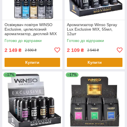
Освіжувач повітря WINSO
Ароматизатор Winso Spray
Exclusive, целюлозний
Lux Exclusive MIX, 55мл,
ароматизатор, дисплей MIX
12шт
Готово до відправки
Готово до відправки
2 149
2 109
₴
₴
2 590 ₴
2 540 ₴
Купити
Купити
–17%
–17%