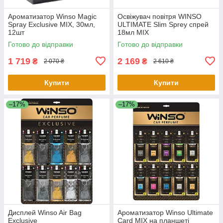
Ароматизатор Winso Magic
Освіжувач повітря WINSO
Spray Exclusive MIX, 30мл,
ULTIMATE Slim Sprey спрей
12шт
18мл MIX
Готово до відправки
Готово до відправки
1 719
2 169
₴
₴
2 070 ₴
2 610 ₴
Купити
Купити
–17%
–17%
Дисплей Winso Air Bag
Ароматизатор Winso Ultimate
Exclusive
Card MIX на планшеті