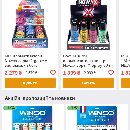
MIX ароматизаторів
Бокс MIX №1
MIX 
Nowax серія Organic у
ароматизаторів повітря
TM N
виставковий бокс
Nowax серія X Spray 50 ml
NE
2 279
1 899
1 8
₴
₴
2 570 ₴
2 080 ₴
Купити
Купити
Акційні пропозиції та новинки
–17%
–17%