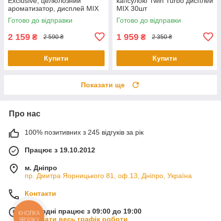
Exclusive, целюлозний
капсулою Twin Turbo дисплей
ароматизатор, дисплей MIX
MIX 30шт
Готово до відправки
Готово до відправки
2 159
1 959
₴
₴
2 590 ₴
2 350 ₴
Купити
Купити
Показати ще
Про нас
100% позитивних з 245 відгуків за рік
Працює з 19.10.2012
м. Дніпро
пр. Дмитра Яорницького 81, оф.13, Дніпро, Україна
Контакти
Сьогодні працює з 09:00 до 19:00
КНОПКА
Показати весь графік роботи
ЗВ'ЯЗКУ