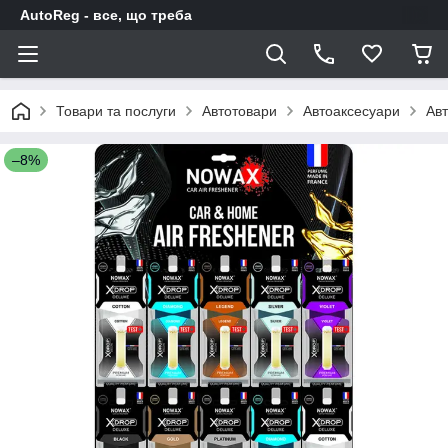
AutoReg - все, що треба
Товари та послуги
Автотовари
Автоаксесуари
Авт
–8%