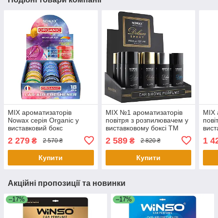
MIX ароматизаторів
MIX №1 ароматизаторів
MIX 
Nowax серія Organic у
повітря з розпилювачем у
пові
виставковий бокс
виставковому боксі ТМ
вист
Nowax серія Deluxe Spray,
WOW
2 279
2 589
1 4
₴
₴
2 570 ₴
2 820 ₴
50 ml
Купити
Купити
Акційні пропозиції та новинки
–17%
–17%