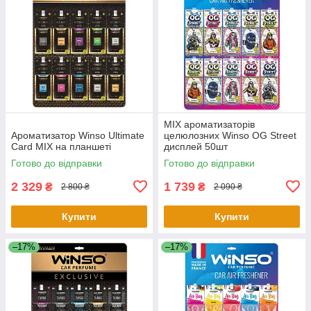
MIX ароматизаторів
Ароматизатор Winso Ultimate
целюлозних Winso OG Street
Card MIX на планшеті
дисплей 50шт
Готово до відправки
Готово до відправки
2 329
1 739
₴
₴
2 800 ₴
2 090 ₴
Купити
Купити
–17%
–17%