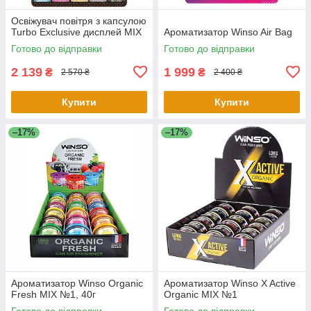
Освіжувач повітря з капсулою
Turbo Exclusive дисплей MIX
Ароматизатор Winso Air Bag
Готово до відправки
Готово до відправки
2 139
1 999
₴
₴
2 570 ₴
2 400 ₴
Купити
Купити
–17%
–17%
Ароматизатор Winso Organic
Ароматизатор Winso X Active
Fresh MIX №1, 40г
Organic MIX №1
Готово до відправки
Готово до відправки