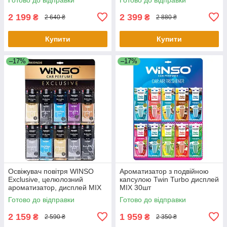
2 199
2 399
₴
₴
2 640 ₴
2 880 ₴
Купити
Купити
–17%
–17%
Освіжувач повітря WINSO
Ароматизатор з подвійною
Exclusive, целюлозний
капсулою Twin Turbo дисплей
ароматизатор, дисплей MIX
MIX 30шт
Готово до відправки
Готово до відправки
2 159
1 959
₴
₴
2 590 ₴
2 350 ₴