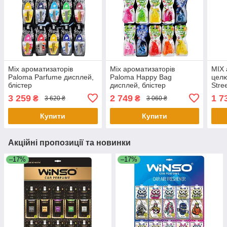
Mix ароматизаторів
Mix ароматизаторів
MIX 
Paloma Parfume дисплей,
Paloma Happy Bag
цел
блістер
дисплей, блістер
Stre
3 259
2 749
1 7
₴
₴
3 620 ₴
3 060 ₴
Купити
Купити
Акційні пропозиції та новинки
–17%
–17%