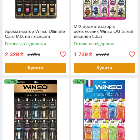
MIX ароматизаторів
Ароматизатор Winso Ultimate
целюлозних Winso OG Street
Card MIX на планшеті
дисплей 50шт
Готово до відправки
Готово до відправки
2 329
1 739
₴
₴
2 800 ₴
2 090 ₴
Купити
Купити
–17%
–17%