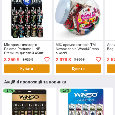
Mix ароматизаторів
MIX ароматизаторів TM
Аром
Paloma Parfume LINE
Nowax серія Wood&Fresh
Bag 
Premium дисплей 45шт
в колбі
3 259
2 979
2 5
₴
₴
3 620 ₴
3 350 ₴
Купити
Купити
Акційні пропозиції та новинки
–17%
–17%