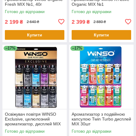
Fresh MIX №1, 40г
Organic MIX №1
Готово до відправки
Готово до відправки
2 199
2 399
₴
₴
2 640 ₴
2 880 ₴
Купити
Купити
–17%
–17%
Освіжувач повітря WINSO
Ароматизатор з подвійною
Exclusive, целюлозний
капсулою Twin Turbo дисплей
ароматизатор, дисплей MIX
MIX 30шт
Готово до відправки
Готово до відправки