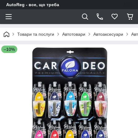
AutoReg - все, що треба
Товари та послуги
Автотовари
Автоаксесуари
Авт
–10%