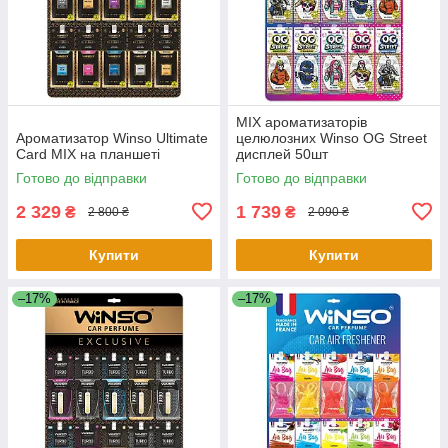
MIX ароматизаторів
Ароматизатор Winso Ultimate
целюлозних Winso OG Street
Card MIX на планшеті
дисплей 50шт
Готово до відправки
Готово до відправки
2 329
1 739
₴
₴
2 800 ₴
2 090 ₴
Купити
Купити
–17%
–17%