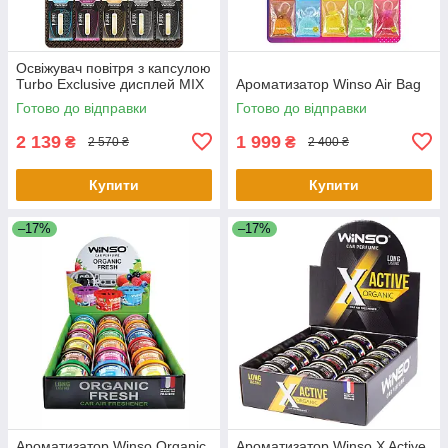
Освіжувач повітря з капсулою
Turbo Exclusive дисплей MIX
Ароматизатор Winso Air Bag
Готово до відправки
Готово до відправки
2 139
1 999
₴
₴
2 570 ₴
2 400 ₴
Купити
Купити
–17%
–17%
Ароматизатор Winso Organic
Ароматизатор Winso X Active