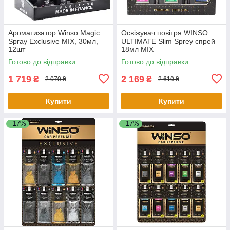
Ароматизатор Winso Magic
Освіжувач повітря WINSO
Spray Exclusive MIX, 30мл,
ULTIMATE Slim Sprey спрей
12шт
18мл MIX
Готово до відправки
Готово до відправки
1 719
2 169
₴
₴
2 070 ₴
2 610 ₴
Купити
Купити
–17%
–17%