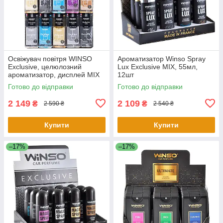
Освіжувач повітря WINSO
Ароматизатор Winso Spray
Exclusive, целюлозний
Lux Exclusive MIX, 55мл,
ароматизатор, дисплей MIX
12шт
Готово до відправки
Готово до відправки
2 149
2 109
₴
₴
2 590 ₴
2 540 ₴
Купити
Купити
–17%
–17%