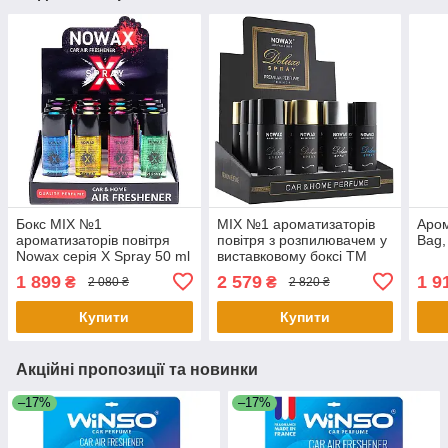
Бокс MIX №1
MIX №1 ароматизаторів
Аром
ароматизаторів повітря
повітря з розпилювачем у
Bag,
Nowax серія X Spray 50 ml
виставковому боксі ТМ
Nowax серія Deluxe Spray,
1 899
2 579
1 9
₴
₴
2 080 ₴
2 820 ₴
50 ml
Купити
Купити
Акційні пропозиції та новинки
–17%
–17%