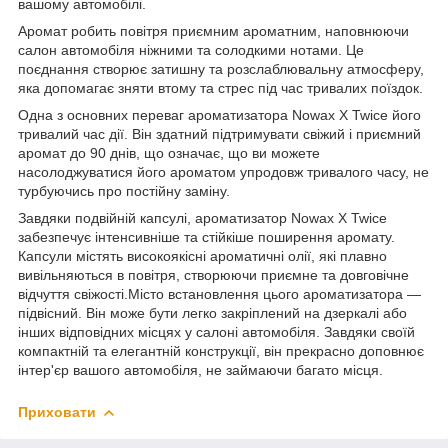
вашому автомобілі.
Аромат робить повітря приємним ароматним, наповнюючи
салон автомобіля ніжними та солодкими нотами. Це
поєднання створює затишну та розслаблювальну атмосферу,
яка допомагає зняти втому та стрес під час тривалих поїздок.
Одна з основних переваг ароматизатора Nowax X Twice його
тривалий час дії. Він здатний підтримувати свіжий і приємний
аромат до 90 днів, що означає, що ви можете
насолоджуватися його ароматом упродовж тривалого часу, не
турбуючись про постійну заміну.
Завдяки подвійній капсулі, ароматизатор Nowax X Twice
забезпечує інтенсивніше та стійкіше поширення аромату.
Капсули містять високоякісні ароматичні олії, які плавно
вивільняються в повітря, створюючи приємне та довговічне
відчуття свіжості.Місто встановлення цього ароматизатора —
підвісний. Він може бути легко закріплений на дзеркалі або
інших відповідних місцях у салоні автомобіля. Завдяки своїй
компактній та елегантній конструкції, він прекрасно доповнює
інтер'єр вашого автомобіля, не займаючи багато місця.
Приховати