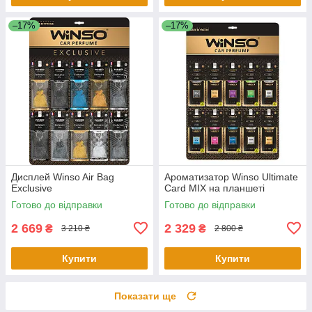
–17%
–17%
Дисплей Winso Air Bag
Ароматизатор Winso Ultimate
Exclusive
Card MIX на планшеті
Готово до відправки
Готово до відправки
2 669
2 329
₴
₴
3 210 ₴
2 800 ₴
Купити
Купити
Показати ще