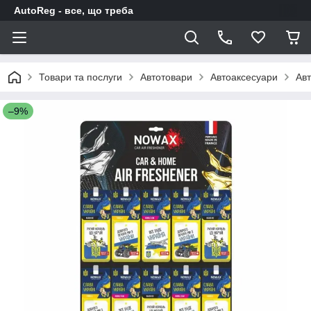
AutoReg - все, що треба
Товари та послуги
Автотовари
Автоаксесуари
Авт
–9%