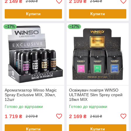
2 149
2 109
₴
₴
2 590 ₴
2 540 ₴
Купити
Купити
–17%
–17%
Ароматизатор Winso Magic
Освіжувач повітря WINSO
Spray Exclusive MIX, 30мл,
ULTIMATE Slim Sprey спрей
12шт
18мл MIX
Готово до відправки
Готово до відправки
1 719
2 169
₴
₴
2 070 ₴
2 610 ₴
Купити
Купити