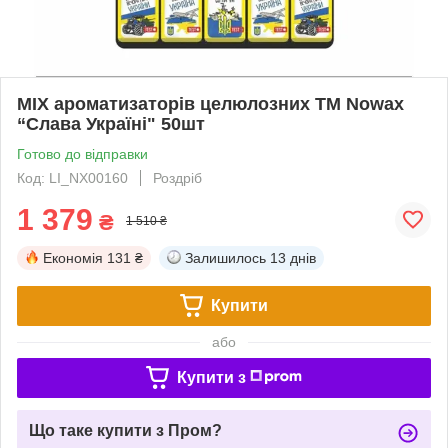
MIX ароматизаторів целюлозних TM Nowax
“Слава Україні" 50шт
Готово до відправки
Код: LI_NX00160
Роздріб
1 379
₴
1 510 ₴
Економія
131 ₴
Залишилось
13 днів
Купити
або
Купити з
Що таке купити з Пром?