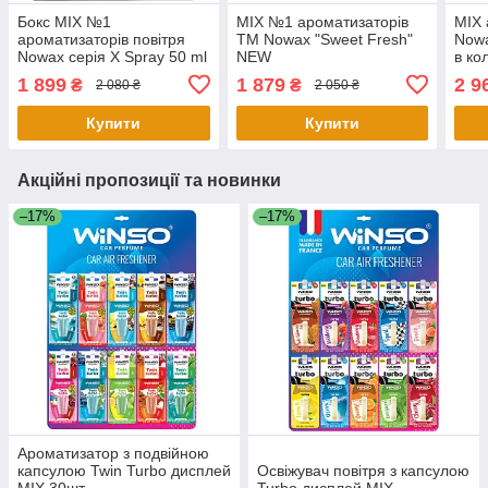
Бокс MIX №1
MIX №1 ароматизаторів
MIX 
ароматизаторів повітря
TM Nowax "Sweet Fresh"
Nowa
Nowax серія X Spray 50 ml
NEW
в ко
1 899
1 879
2 9
₴
₴
2 080 ₴
2 050 ₴
Купити
Купити
Акційні пропозиції та новинки
–17%
–17%
Ароматизатор з подвійною
капсулою Twin Turbo дисплей
Освіжувач повітря з капсулою
MIX 30шт
Turbo дисплей MIX