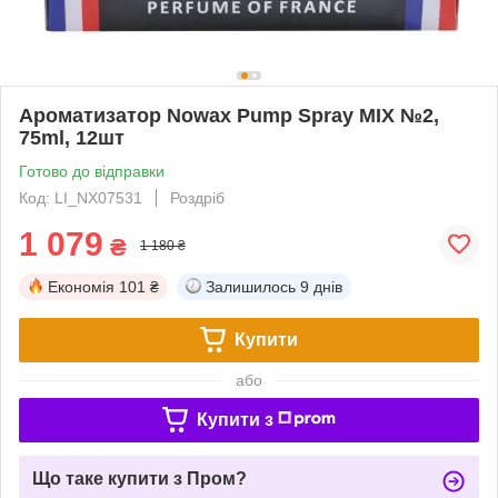
Ароматизатор Nowax Pump Spray MIX №2,
75ml, 12шт
Готово до відправки
Код: LI_NX07531
Роздріб
1 079
₴
1 180 ₴
Економія
101 ₴
Залишилось
9 днів
Купити
або
Купити з
Що таке купити з Пром?