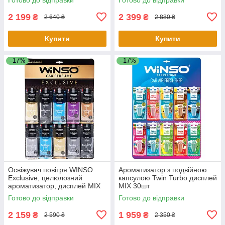
2 199
2 399
₴
₴
2 640 ₴
2 880 ₴
Купити
Купити
–17%
–17%
Освіжувач повітря WINSO
Ароматизатор з подвійною
Exclusive, целюлозний
капсулою Twin Turbo дисплей
ароматизатор, дисплей MIX
MIX 30шт
Готово до відправки
Готово до відправки
2 159
1 959
₴
₴
2 590 ₴
2 350 ₴