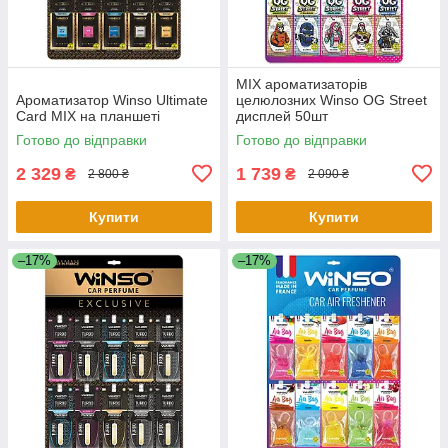
MIX ароматизаторів
Ароматизатор Winso Ultimate
целюлозних Winso OG Street
Card MIX на планшеті
дисплей 50шт
Готово до відправки
Готово до відправки
2 329
1 739
₴
₴
2 800 ₴
2 090 ₴
Купити
Купити
–17%
–17%