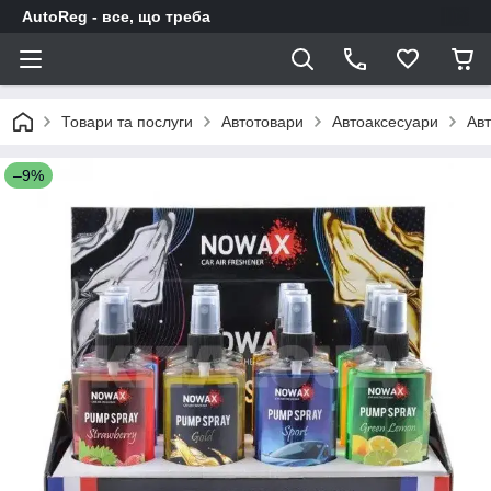
AutoReg - все, що треба
Товари та послуги
Автотовари
Автоаксесуари
Авт
–9%