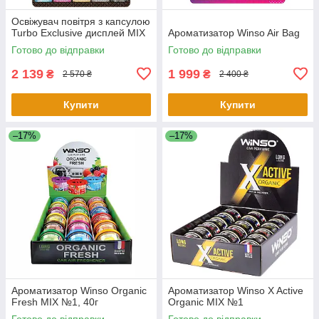
Освіжувач повітря з капсулою
Turbo Exclusive дисплей MIX
Ароматизатор Winso Air Bag
Готово до відправки
Готово до відправки
2 139
1 999
₴
₴
2 570 ₴
2 400 ₴
Купити
Купити
–17%
–17%
Ароматизатор Winso Organic
Ароматизатор Winso X Active
Fresh MIX №1, 40г
Organic MIX №1
Готово до відправки
Готово до відправки