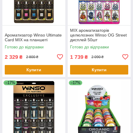
MIX ароматизаторів
Ароматизатор Winso Ultimate
целюлозних Winso OG Street
Card MIX на планшеті
дисплей 50шт
Готово до відправки
Готово до відправки
2 329
1 739
₴
₴
2 800 ₴
2 090 ₴
Купити
Купити
–17%
–17%