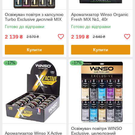
Освіжувач повітря з капсулою
Ароматизатор Winso Organic
Turbo Exclusive дисплей MIX
Fresh MIX №1, 40г
Готово до відправки
Готово до відправки
2 139
2 199
₴
₴
2 570 ₴
2 640 ₴
Купити
Купити
–17%
–17%
Освіжувач повітря WINSO
Ароматизатор Winso X Active
Exclusive, целюлозний