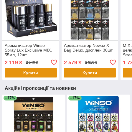
Ароматизатор Winso
Ароматизатор Nowax X
MIX 
Spray Lux Exclusive MIX,
Bag Delux, дисплей 30шт
цел
55мл, 12шт
Stre
2 119
2 579
1 7
₴
₴
2 540 ₴
2 810 ₴
Купити
Купити
Акційні пропозиції та новинки
–17%
–17%