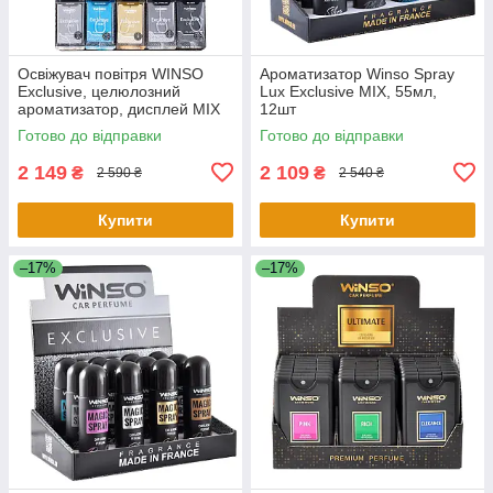
Освіжувач повітря WINSO
Ароматизатор Winso Spray
Exclusive, целюлозний
Lux Exclusive MIX, 55мл,
ароматизатор, дисплей MIX
12шт
Готово до відправки
Готово до відправки
2 149
2 109
₴
₴
2 590 ₴
2 540 ₴
Купити
Купити
–17%
–17%