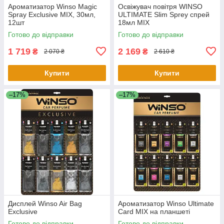
Ароматизатор Winso Magic
Освіжувач повітря WINSO
Spray Exclusive MIX, 30мл,
ULTIMATE Slim Sprey спрей
12шт
18мл MIX
Готово до відправки
Готово до відправки
1 719
2 169
₴
₴
2 070 ₴
2 610 ₴
Купити
Купити
–17%
–17%
Дисплей Winso Air Bag
Ароматизатор Winso Ultimate
Exclusive
Card MIX на планшеті
Готово до відправки
Готово до відправки