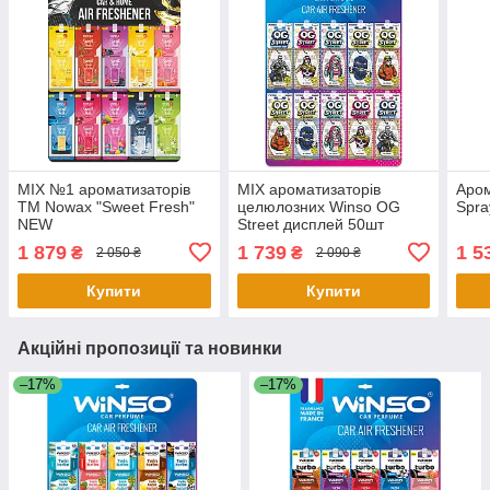
MIX №1 ароматизаторів
MIX ароматизаторів
Аром
TM Nowax "Sweet Fresh"
целюлозних Winso OG
Spra
NEW
Street дисплей 50шт
1 879
1 739
1 5
₴
₴
2 050 ₴
2 090 ₴
Купити
Купити
Акційні пропозиції та новинки
–17%
–17%