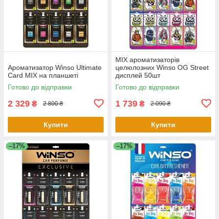
MIX ароматизаторів
Ароматизатор Winso Ultimate
целюлозних Winso OG Street
Card MIX на планшеті
дисплей 50шт
Готово до відправки
Готово до відправки
2 329
1 739
₴
₴
2 800 ₴
2 090 ₴
Купити
Купити
–17%
–17%