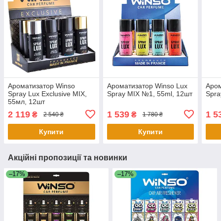
Ароматизатор Winso
Ароматизатор Winso Lux
Аром
Spray Lux Exclusive MIX,
Spray MIX №1, 55ml, 12шт
Spra
55мл, 12шт
2 119
1 539
1 5
₴
₴
2 540 ₴
1 780 ₴
Купити
Купити
Акційні пропозиції та новинки
–17%
–17%