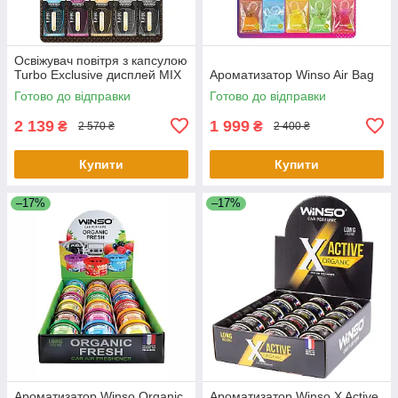
Освіжувач повітря з капсулою
Turbo Exclusive дисплей MIX
Ароматизатор Winso Air Bag
Готово до відправки
Готово до відправки
2 139
1 999
₴
₴
2 570 ₴
2 400 ₴
Купити
Купити
–17%
–17%
Ароматизатор Winso Organic
Ароматизатор Winso X Active