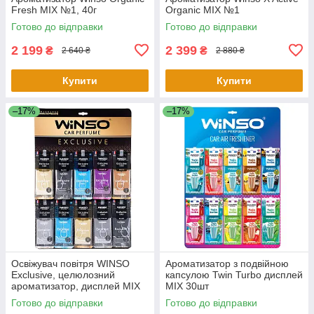
Fresh MIX №1, 40г
Organic MIX №1
Готово до відправки
Готово до відправки
2 199
2 399
₴
₴
2 640 ₴
2 880 ₴
Купити
Купити
–17%
–17%
Освіжувач повітря WINSO
Ароматизатор з подвійною
Exclusive, целюлозний
капсулою Twin Turbo дисплей
ароматизатор, дисплей MIX
MIX 30шт
Готово до відправки
Готово до відправки