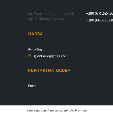
+380 (67) 245-5
пр. Дмитра Яорницького 81,
оф.13, Дніпро, Україна
+380 (66) 490-3
AutoReg
gpsdnepr@gmail.com
Євген
Сайт створений на маркетплейсі
Prom.ua