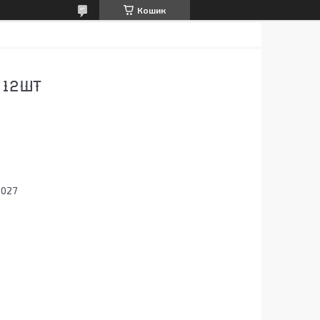
Кошик
 12ШТ
0027