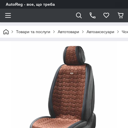
AutoReg - все, що треба
Товари та послуги
Автотовари
Автоаксесуари
Чох