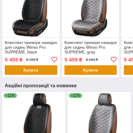
Комплект преміум накидок
Комплект преміум накидок
Комп
для сидінь Winso Pro
для сидінь Winso Pro
для 
SUPREME, black
SUPREME, gray
SUP
5 459
5 459
5 4
₴
₴
6 160 ₴
6 160 ₴
Купити
Купити
Акційні пропозиції та новинки
–11%
–11%