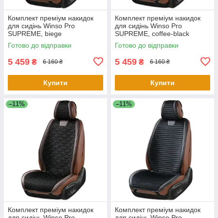
Комплект преміум накидок
Комплект преміум накидок
для сидінь Winso Pro
для сидінь Winso Pro
SUPREME, biege
SUPREME, coffee-black
Готово до відправки
Готово до відправки
5 459
5 459
₴
₴
6 160 ₴
6 160 ₴
Купити
Купити
–11%
–11%
Комплект преміум накидок
Комплект преміум накидок
для сидінь Winso Pro
для сидінь Winso Pro