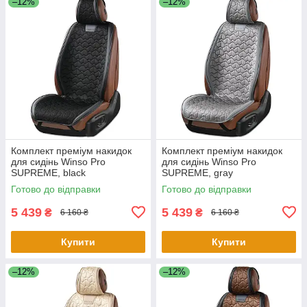
–12%
–12%
Комплект преміум накидок
Комплект преміум накидок
для сидінь Winso Pro
для сидінь Winso Pro
SUPREME, black
SUPREME, gray
Готово до відправки
Готово до відправки
5 439
5 439
₴
₴
6 160 ₴
6 160 ₴
Купити
Купити
–12%
–12%