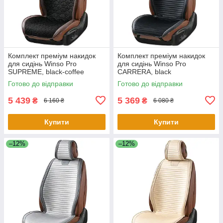
Комплект преміум накидок
Комплект преміум накидок
для сидінь Winso Pro
для сидінь Winso Pro
SUPREME, black-coffee
СARRERA, black
Готово до відправки
Готово до відправки
5 439
5 369
₴
₴
6 160 ₴
6 080 ₴
Купити
Купити
–12%
–12%