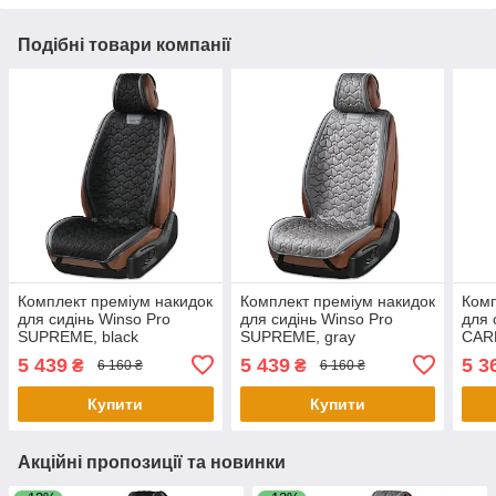
Подібні товари компанії
Комплект преміум накидок
Комплект преміум накидок
Комп
для сидінь Winso Pro
для сидінь Winso Pro
для 
SUPREME, black
SUPREME, gray
СAR
5 439
5 439
5 3
₴
₴
6 160 ₴
6 160 ₴
Купити
Купити
Акційні пропозиції та новинки