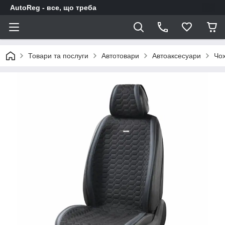
AutoReg - все, що треба
Товари та послуги
Автотовари
Автоаксесуари
Чох