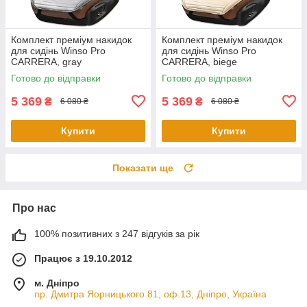
Комплект преміум накидок
Комплект преміум накидок
для сидінь Winso Pro
для сидінь Winso Pro
СARRERA, gray
СARRERA, biege
Готово до відправки
Готово до відправки
5 369
5 369
₴
₴
6 080 ₴
6 080 ₴
Купити
Купити
Показати ще
Про нас
100% позитивних з 247 відгуків за рік
Працює з 19.10.2012
м. Дніпро
пр. Дмитра Яорницького 81, оф.13, Дніпро, Україна