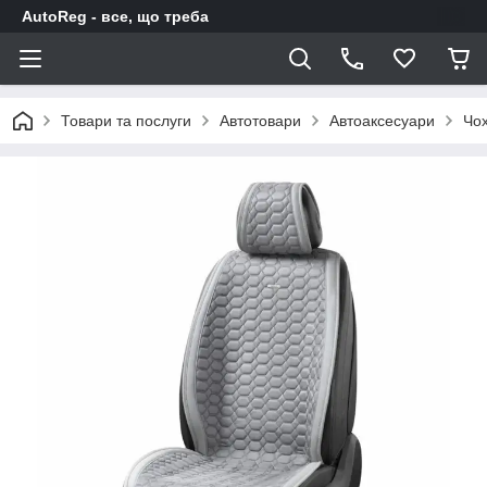
AutoReg - все, що треба
Товари та послуги
Автотовари
Автоаксесуари
Чох