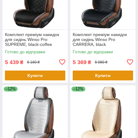
Комплект преміум накидок
Комплект преміум накидок
для сидінь Winso Pro
для сидінь Winso Pro
SUPREME, black-coffee
СARRERA, black
Готово до відправки
Готово до відправки
5 439
5 369
₴
₴
6 160 ₴
6 080 ₴
Купити
Купити
–12%
–12%