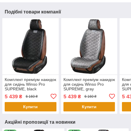
Подібні товари компанії
Комплект преміум накидок
Комплект преміум накидок
Комп
для сидінь Winso Pro
для сидінь Winso Pro
для 
SUPREME, black
SUPREME, gray
SUP
5 439
5 439
5 4
₴
₴
6 160 ₴
6 160 ₴
Купити
Купити
Акційні пропозиції та новинки