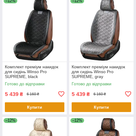
–12%
–12%
Комплект преміум накидок
Комплект преміум накидок
для сидінь Winso Pro
для сидінь Winso Pro
SUPREME, black
SUPREME, gray
Готово до відправки
Готово до відправки
5 439
5 439
₴
₴
6 160 ₴
6 160 ₴
Купити
Купити
–12%
–12%