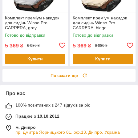
Комплект преміум накидок
Комплект преміум накидок
для сидінь Winso Pro
для сидінь Winso Pro
СARRERA, gray
СARRERA, biege
Готово до відправки
Готово до відправки
5 369
5 369
₴
₴
6 080 ₴
6 080 ₴
Купити
Купити
Показати ще
Про нас
100% позитивних з 247 відгуків за рік
Працює з 19.10.2012
м. Дніпро
пр. Дмитра Яорницького 81, оф.13, Дніпро, Україна