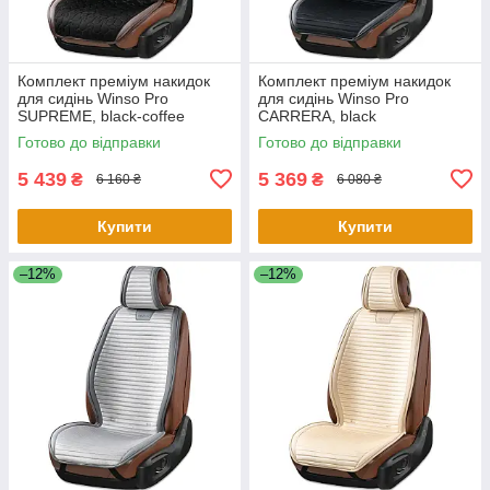
Комплект преміум накидок
Комплект преміум накидок
для сидінь Winso Pro
для сидінь Winso Pro
SUPREME, black-coffee
СARRERA, black
Готово до відправки
Готово до відправки
5 439
5 369
₴
₴
6 160 ₴
6 080 ₴
Купити
Купити
–12%
–12%