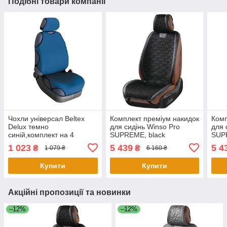
Подібні товари компанії
Чохли універсал Beltex
Комплект преміум накидок
Комп
Delux темно
для сидінь Winso Pro
для 
синій,комплект на 4
SUPREME, black
SUPR
сидіння, без підголовників
1 023
5 439
5 4
₴
₴
1 079 ₴
6 160 ₴
Купити
Купити
Акційні пропозиції та новинки
–12%
–12%