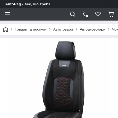
AutoReg - все, що треба
Товари та послуги
Автотовари
Автоаксесуари
Чох