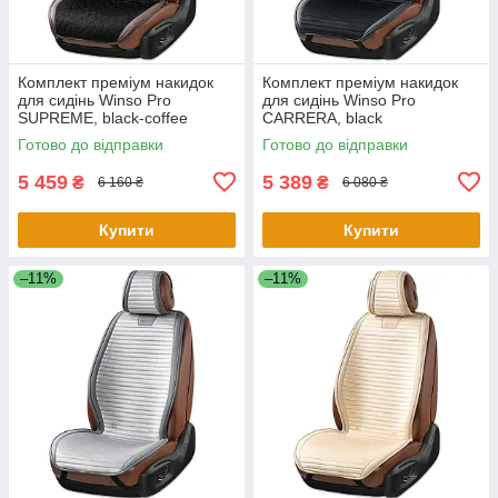
Комплект преміум накидок
Комплект преміум накидок
для сидінь Winso Pro
для сидінь Winso Pro
SUPREME, black-coffee
СARRERA, black
Готово до відправки
Готово до відправки
5 459
5 389
₴
₴
6 160 ₴
6 080 ₴
Купити
Купити
–11%
–11%