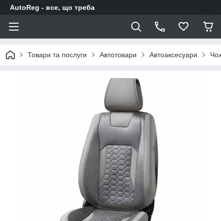
AutoReg - все, що треба
Товари та послуги
Автотовари
Автоаксесуари
Чох