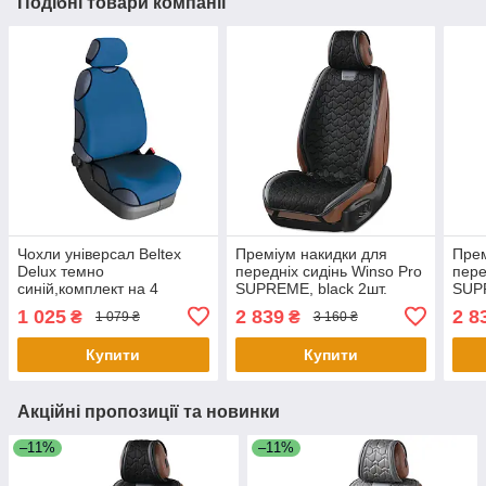
Подібні товари компанії
Чохли універсал Beltex
Преміум накидки для
Прем
Delux темно
передніх сидінь Winso Pro
пере
синій,комплект на 4
SUPREME, black 2шт.
SUPR
сидіння, без підголовників
1 025
2 839
2 8
₴
₴
1 079 ₴
3 160 ₴
Купити
Купити
Акційні пропозиції та новинки
–11%
–11%