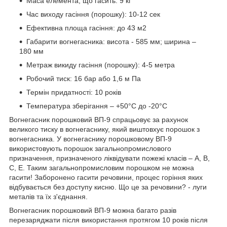
Маса елемента, що гасить: 9 кг
Час виходу гасіння (порошку): 10-12 сек
Ефективна площа гасіння: до 43 м2
Габарити вогнегасника: висота - 585 мм; ширина –
180 мм
Метраж викиду гасіння (порошку): 4-5 метра
Робочий тиск: 16 бар або 1,6 м Па
Термін придатності: 10 років
Температура зберігання – +50°C до -20°C
Вогнегасник порошковий ВП-9 спрацьовує за рахунок
великого тиску в вогнегаснику, який виштовхує порошок з
вогнегасника. У вогнегаснику порошковому ВП-9
використовують порошок загальнопромислового
призначення, призначеного ліквідувати пожежі класів – А, В,
С, Е. Таким загальнопромисловим порошком не можна
гасити! Заборонено гасити речовини, процес горіння яких
відбувається без доступу кисню. Що це за речовини? - луги
металів та їх з'єднання.
Вогнегасник порошковий ВП-9 можна багато разів
перезаряджати після використання протягом 10 років після