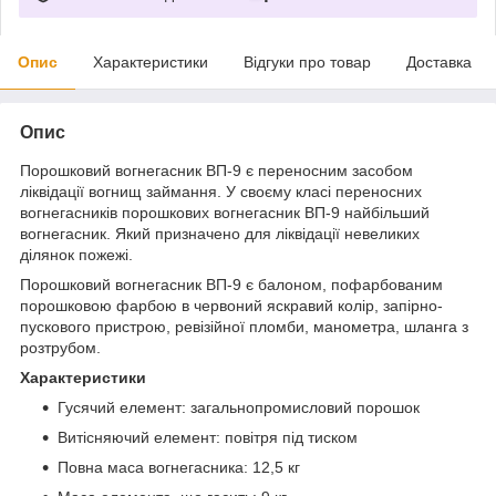
Опис
Характеристики
Відгуки про товар
Доставка
Опис
Порошковий вогнегасник ВП-9 є переносним засобом
ліквідації вогнищ займання. У своєму класі переносних
вогнегасників порошкових вогнегасник ВП-9 найбільший
вогнегасник. Який призначено для ліквідації невеликих
ділянок пожежі.
Порошковий вогнегасник ВП-9 є балоном, пофарбованим
порошковою фарбою в червоний яскравий колір, запірно-
пускового пристрою, ревізійної пломби, манометра, шланга з
розтрубом.
Характеристики
Гусячий елемент: загальнопромисловий порошок
Витісняючий елемент: повітря під тиском
Повна маса вогнегасника: 12,5 кг