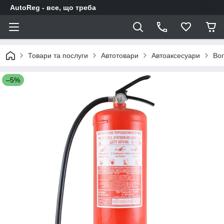
AutoReg - все, що треба
Товари та послуги
Автотовари
Автоаксесуари
Вог
–5%