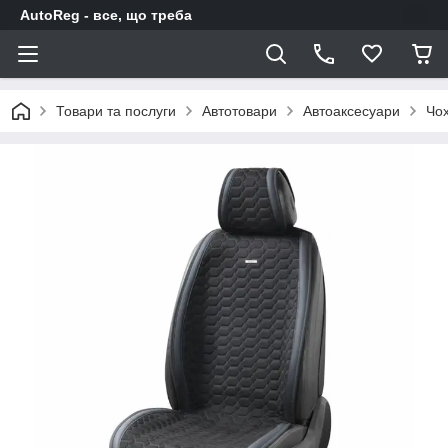
AutoReg - все, що треба
Товари та послуги
Автотовари
Автоаксесуари
Чох