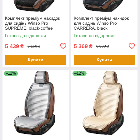
Комплект преміум накидок
Комплект преміум накидок
для сидінь Winso Pro
для сидінь Winso Pro
SUPREME, black-coffee
СARRERA, black
Готово до відправки
Готово до відправки
5 439
5 369
₴
₴
6 160 ₴
6 080 ₴
Купити
Купити
–12%
–12%