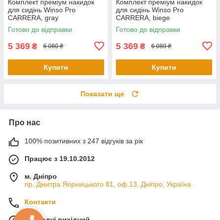
Комплект преміум накидок
Комплект преміум накидок
для сидінь Winso Pro
для сидінь Winso Pro
СARRERA, gray
СARRERA, biege
Готово до відправки
Готово до відправки
5 369
5 369
₴
₴
6 080 ₴
6 080 ₴
Купити
Купити
Показати ще
Про нас
100% позитивних з 247 відгуків за рік
Працює з 19.10.2012
м. Дніпро
пр. Дмитра Яорницького 81, оф.13, Дніпро, Україна
Контакти
Сьогодні вихідний