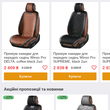
Преміум накидки для
Преміум накидки для
Прем
передніх сидінь Winso Pro
передніх сидінь Winso Pro
пере
DELTA, coffee-black 2шт.
SUPREME, black 2шт.
SUPR
2 809
2 839
2 8
₴
₴
3 130 ₴
3 160 ₴
Купити
Купити
Акційні пропозиції та новинки
–12%
–12%