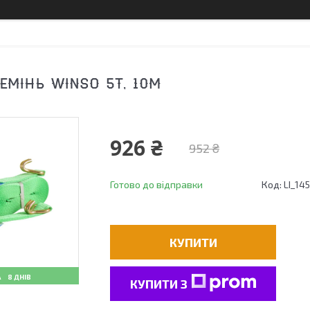
ЕМІНЬ WINSO 5Т, 10М
926 ₴
952 ₴
Готово до відправки
Код:
LI_14
КУПИТИ
8 ДНІВ
КУПИТИ З