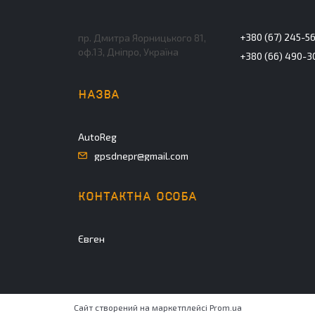
+380 (67) 245-5
пр. Дмитра Яорницького 81,
оф.13, Дніпро, Україна
+380 (66) 490-3
AutoReg
gpsdnepr@gmail.com
Євген
Сайт створений на маркетплейсі
Prom.ua