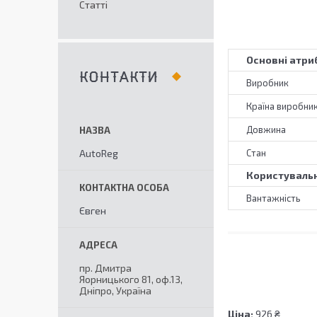
Статті
Основні атри
КОНТАКТИ
Виробник
Країна виробни
Довжина
AutoReg
Стан
Користувальн
Вантажність
Євген
пр. Дмитра
Яорницького 81, оф.13,
Дніпро, Україна
Ціна:
926 ₴