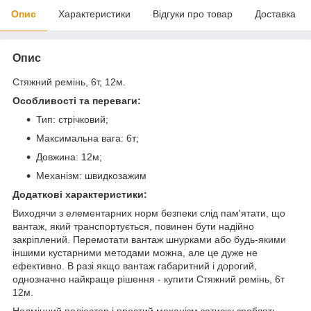
Опис
Характеристики
Відгуки про товар
Доставка
Опис
Стяжний ремінь, 6т, 12м.
Особливості та переваги:
Тип: стрічковий;
Максимальна вага: 6т;
Довжина: 12м;
Механізм: швидкозажим
Додаткові характеристики:
Виходячи з елементарних норм безпеки слід пам'ятати, що
вантаж, який транспортується, повинен бути надійно
закріплений. Перемотати вантаж шнурками або будь-якими
іншими кустарними методами можна, але це дуже не
ефективно. В разі якщо вантаж габаритний і дорогий,
однозначно найкраще рішення - купити Стяжний ремінь, 6т
12м.
Надміцний поліестер і простий механізм затиску зроблять