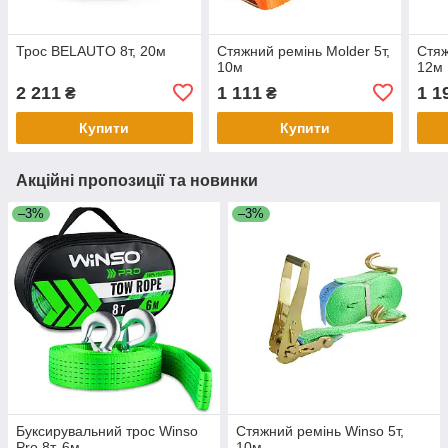
Трос BELAUTO 8т, 20м
Стяжний ремінь Molder 5т,
Стяж
10м
12м
2 211
1 111
1 1
₴
₴
Купити
Купити
Акційні пропозиції та новинки
–3%
–3%
Буксирувальний трос Winso
Стяжний ремінь Winso 5т,
Pro 8т, 6м
10м